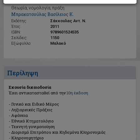
Εκουσία δικαιοδοσία
Θεωρία, νομολογία, πράξη
Μπρακατσούλας Βασίλειος Κ.
Εκδότης:
Σάκκουλας Αντ. Ν.
Έτος:
2011
ISBN:
9789601524535
Σελίδες:
1150
Εξώφυλλο:
Μαλακό
Περίληψη
Εκουσία δικαιοδοσία
Έχει αντικατασταθεί από την
10η έκδοση
- Γενικό και Ειδικό Μέρος
- Ληξιαρχικές Πράξεις
- Αφάνεια
- Εθνικό Κτηματολόγιο
- Τεχνητή γονιμοποίηση
- Διορισμό Επιτρόπου και Κηδεμόνα Κληρονομιάς
- Κληρονομητήριο