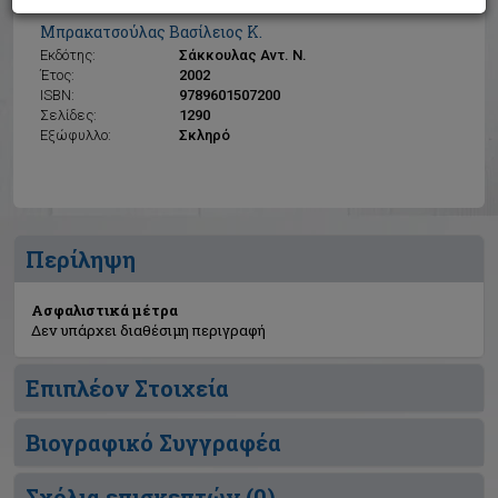
Ασφαλιστικά μέτρα
Μπρακατσούλας Βασίλειος Κ.
Εκδότης:
Σάκκουλας Αντ. Ν.
Έτος:
2002
ISBN:
9789601507200
Σελίδες:
1290
Εξώφυλλο:
Σκληρό
Περίληψη
Ασφαλιστικά μέτρα
Δεν υπάρχει διαθέσιμη περιγραφή
Επιπλέον Στοιχεία
Βιογραφικό Συγγραφέα
Σχόλια επισκεπτών (
0
)