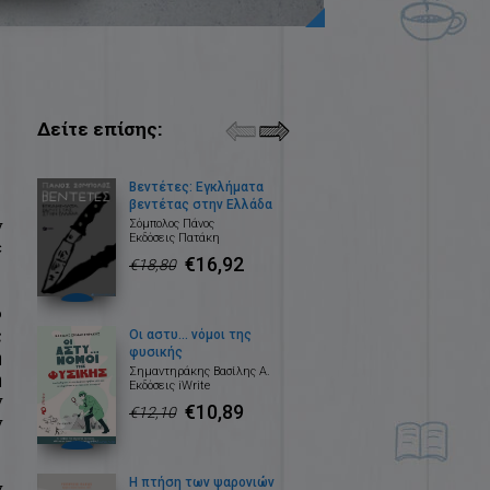
Δείτε επίσης:
Βεντέτες: Εγκλήματα
βεντέτας στην Ελλάδα
ν
Σόμπολος Πάνος
Εκδόσεις Πατάκη
ε
€16,92
€18,80
ρ
ς
Οι αστυ… νόμοι της
φυσικής
η
Σηµαντηράκης Βασίλης Α.
η
Εκδόσεις iWrite
ν
€10,89
€12,10
ν
Η πτήση των ψαρονιών
ν