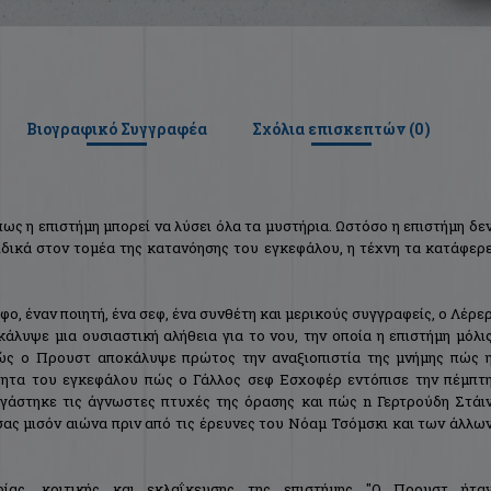
Βιογραφικό Συγγραφέα
Σχόλια επισκεπτών (
0
)
ως η επιστήμη μπορεί να λύσει όλα τα μυστήρια. Ωστόσο η επιστήμη δε
Ειδικά στον τομέα της κατανόησης του εγκεφάλου, η τέχνη τα κατάφερ
, έναν πoιητή, ένα σεφ, ένα συνθέτη και μερικούς συγγραφείς, ο Λέρε
άλυψε μια ουσιαστική αλήθεια για το νου, την οποία η επιστήμη μόλι
ώς ο Προυστ αποκάλυψε πρώτος την αναξιοπιστία της μνήμης πώς 
τητα του εγκεφάλου πώς ο Γάλλος σεφ Εσχοφέρ εντόπισε την πέμπτ
ργάστηκε τις άγνωστες πτυχές της όρασης και πώς n Γερτρούδη Στάι
ας μισόν αιώνα πριν από τις έρευνες του Νόαμ Τσόμσκι και των άλλω
ίας, κριτικής και εκλαΐκευσης της επιστήμης "Ο Προυστ ήτα