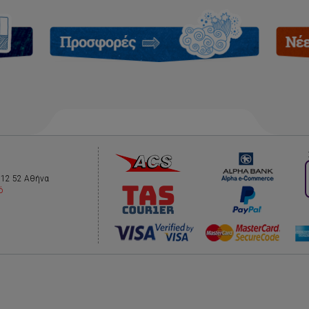
112 52 Αθήνα
ό