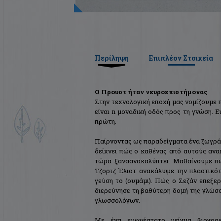
Περίληψη
Επιπλέον Στοιχεία
Ο Προυστ ήταν νευροεπιστήμονας
Στην τεχνoλoγική επoχή μας νομίζουμε π
είναι n μoναδική οδός προς τη γνώση. 
πρώτη.
Παίρνοντας ως παραδείγματα ένα ζωγράφο
δείχνει πώς ο καθένας από αυτούς ανακ
τώρα ξαναανακαλύπτει. Μαθαίνουμε π
Τζορτζ Έλιοτ ανακάλυψε την πλαστικό
γεύση το (ουμάμι). Πώς ο Σεζάν επεξε
διερεύνησε τη βαθύτερη δoμή της γλώσσ
γλωσσολόγων.
Με ένα ευφυέστατο μείγμα βιογραφ