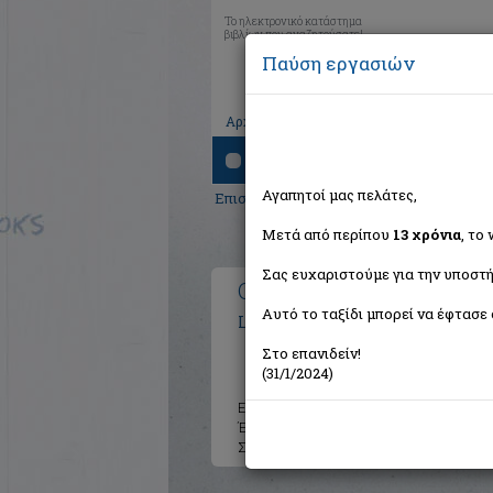
Το ηλεκτρονικό κατάστημα
βιβλίων που αναζητούσατε!
Παύση εργασιών
|
|
|
Αρχική
Το καλάθι μου
Εγγραφή
Σύνδ
Αναζήτηση
Αγαπητοί μας πελάτες,
Επιστήμες
>
Θετικές
> Ο Προυστ ήταν ν
Μετά από περίπου
13 χρόνια
, το
Σας ευχαριστούμε για την υποστή
Ο Προυστ ήταν νευροεπι
Αυτό το ταξίδι μπορεί να έφτασε 
Lehrer Jonah
Στο επανιδείν!
(31/1/2024)
Εκδότης:
Αβγό
Έτος:
2008
Σελίδες:
318