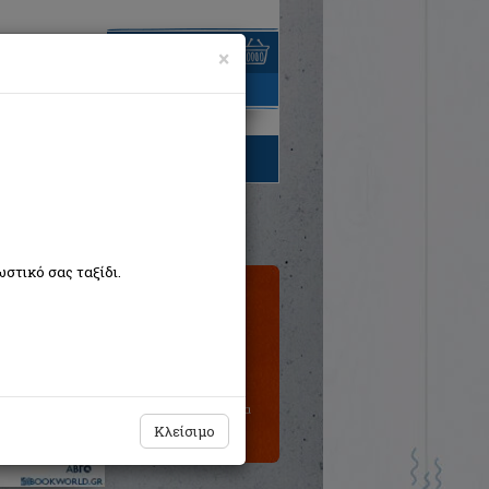
×
είναι άδειο
τηγορίες βιβλίων
στικό σας ταξίδι.
Τιμή εκδότη:€17,00
Η τιμή μας:
€15,30
Δεν υπάρχει δυνατότητα
παραγγελίας
Κλείσιμο