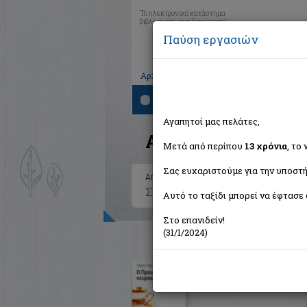
Το ηλεκτρονικό κατάστημα
βιβλίων που αναζητούσατε!
Παύση εργασιών
|
|
|
Αρχική
Το καλάθι μου
Εγγραφή
Σύνδ
Αναζήτηση
Αγαπητοί μας πελάτες,
Αποτελέσματα ανα
Μετά από περίπου
13 χρόνια
, το
Σας ευχαριστούμε για την υποστή
Αποτελέσματα αναζήτησης για:
Συγγραφέας: Lehrer Jonah (1 
Αυτό το ταξίδι μπορεί να έφτασε 
Στο επανιδείν!
(31/1/2024)
Ο Προυστ ήταν νευροεπιστ
Lehrer Jonah
Αβγό