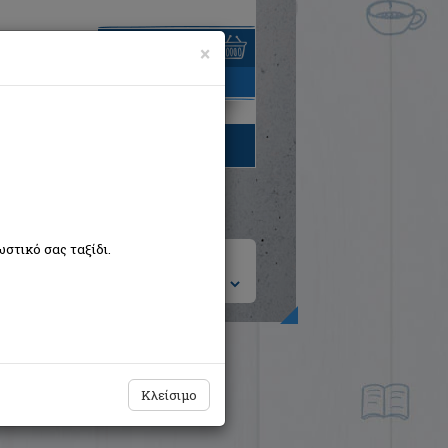
×
είναι άδειο
τηγορίες βιβλίων
στικό σας ταξίδι.
ση ανά:
Κλείσιμο