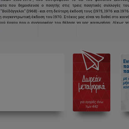
ατα που δημοσίευσε ο ποιητής στις τρεις ποιητικές συλλογές το
 "Βοϊδάγγελοι" (1968) -και στη δεύτερη έκδοσή τους (1975, 1976 και 1976
τη συγκεντρωτική έκδοση του 1970. Στόχος μας είναι να δοθεί στο κοιν
ικού έργου που ο συγγραφέας του θέλησε να μας κοινωνήσει. Δίχως ν
ια πρώτη φορά σε επαφή με το έργο του Σκαρίμπα, αλλά και θέλοντας ν
γνώστη, η φιλολογική, χρηστική έκδοση των "Απάντων στίχων" παρέχε
α, ένα κατατοπιστικό σημείωμα για το ποιητικό έργο του Σκαρίμπα
των ποιημάτων, γλωσσάριο και τα απαραίτητα ευρετήρια.
κπληρώνει ίσως την ευχή του δαιμόνιου Χαλκιδαίου να κατορθώσει "έν
 τις "πένες του πενιές σ' ένα σαντούρι", από δεσμώτης της γραφής ν
μά της γλώσσας.