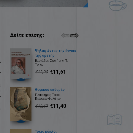
Δείτε επίσης:
Ψηλαφώντας την έννοια
της αρετής
ά
Βαρνάβας Σωτήρης Π.
Τόπος
ς
€11,61
€12,90
ν
ο
α
Θυμικού εκδορές
α
Πλαστήρας Τάσος
ν
Εκδόσεις Φυλάτος
ι
€11,40
€12,67
α
υ
Τρεις κύκλοι
,