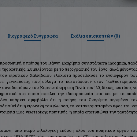
Βιογραφικό Συγγραφέα
Σχόλια επισκεπτών (
0
)
ροσωπική, η ποίηση του Γιάννη Σκαρίμπα συνιστά terra incognita, παρ
 της κριτικής. Συμπλέοντας με το πεζογραφικό του έργο, αλλά μένοντα
 του αιρετικού Χαλκιδαίου ελάχιστα προσείλκυσε το ενδιαφέρον τω
σε γενικεύσεις, που εύλογα το κατατάσσουν στον "καθυστερημέν
 συνοδοιπόρων του Καρυωτάκη ή στη Γενιά του '20, δίχως, ωστόσο, ν
ριστικά στα οποία οφείλει την ιδιοπροσωπία του και με τα οποί
 Δεν υπάρχει αμφιβολία ότι η ποίηση του Σκαρίμπα περιμένει το
οδειχθεί ότι η ειρωνική του γλώσσα, το κατακερματισμένο ύφος του κα
τοιχεία μιας νεωτερικής ποιητικής, η οποία αποτυπώνει την ταυτότητ
ισμένη από καιρό φιλολογική έκδοση όλου του ποιητικού έργου το
ίχων 1936-1970", που συντροφεύει το CD του φίλτατου Διονύση