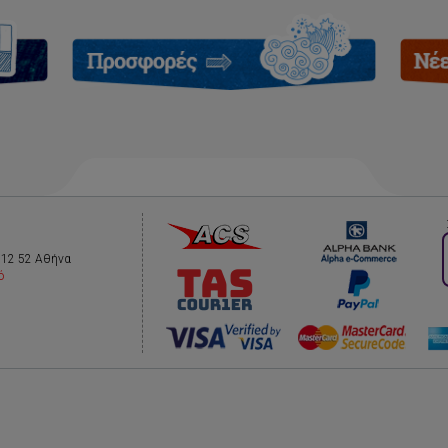
112 52 Αθήνα
ό