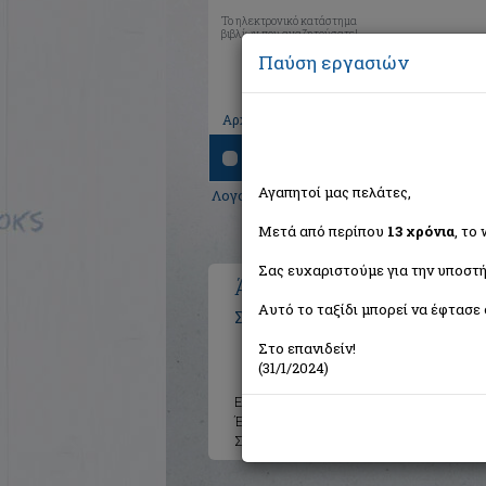
Το ηλεκτρονικό κατάστημα
βιβλίων που αναζητούσατε!
Παύση εργασιών
|
|
|
Αρχική
Το καλάθι μου
Εγγραφή
Σύνδ
Αναζήτηση
Αγαπητοί μας πελάτες,
Λογοτεχνία
>
Ελληνική Λογοτεχνία
>
Πο
Μετά από περίπου
13 χρόνια
, το
Σας ευχαριστούμε για την υποστή
Άπαντες στίχοι 1936 - 19
Αυτό το ταξίδι μπορεί να έφτασε 
Σκαρίμπας Γιάννης 1893-1984
Στο επανιδείν!
(31/1/2024)
Εκδότης:
Νεφέλη
Έτος:
2010
Σελίδες:
242