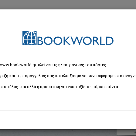
εση
Κα
ίηση
> Άπαντες στίχοι 1936 - 1970
 www.bookworld.gr κλείνει τις ηλεκτρονικές του πόρτες.
ριξη και τις παραγγελίες σας και ελπίζουμε να συνεισφέραμε στο αναγνω
70
στο τέλος του αλλά η προοπτική για νέα ταξίδια υπάρχει πάντα.
ISBN:
9789602119679
Εξώφυλλο:
Μαλακό