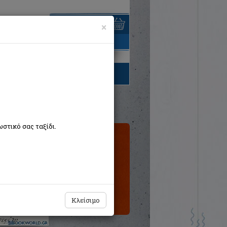
×
είναι άδειο
τηγορίες βιβλίων
στικό σας ταξίδι.
Εξαντλημένο
από τον
εκδότη
Κλείσιμο