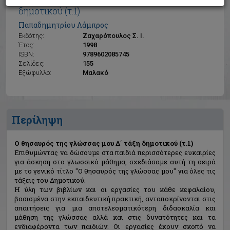
Ο θησαυρός της γλώσσας μου Δ΄ τάξη
δημοτικού (τ.1)
Παπαδημητρίου Λάμπρος
Εκδότης:
Ζαχαρόπουλος Σ. Ι.
Έτος:
1998
ISBN:
9789602085745
Σελίδες:
155
Εξώφυλλο:
Μαλακό
Περίληψη
Ο θησαυρός της γλώσσας μου Δ΄ τάξη δημοτικού (τ.1)
Επιθυμώντας να δώσουμε στα παιδιά περισσότερες ευκαιρίες
για άσκηση στο γλωσσικό μάθημα, σχεδιάσαμε αυτή τη σειρά
με το γενικό τίτλο "Ο θησαυρός της γλώσσας μου" για όλες τις
τάξεις του Δημοτικού.
Η ύλη των βιβλίων και οι εργασίες του κάθε κεφαλαίου,
βασισμένα στην εκπαιδευτική πρακτική, ανταποκρίνονται στις
απαιτήσεις για μια αποτελεσματικότερη διδασκαλία και
μάθηση της γλώσσας αλλά και στις δυνατότητες και τα
ενδιαφέροντα των παιδιών. Οι εργασίες έχουν σκοπό να