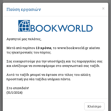
×
Παύση εργασιών
Αναζήτηση
Αγαπητοί μας πελάτες,
Μετά από περίπου
13 χρόνια
, το www.bookworld.gr κλείνει
τις ηλεκτρονικές του πόρτες.
Σας ευχαριστούμε για την υποστήριξη και τις παραγγελίες σας
και ελπίζουμε να συνεισφέραμε στο αναγνωστικό σας ταξίδι.
Τιμή εκδότη:€10,60
Αυτό το ταξίδι μπορεί να έφτασε στο τέλος του αλλά η
€9,54
Η τιμή μας:
προοπτική για νέα ταξίδια υπάρχει πάντα.
Δεν υπάρχει δυνατότητα παραγγελίας
Στο επανιδείν!
(31/1/2024)
Κλείσιμο