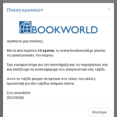
×
Παύση εργασιών
Αναζήτηση
Αγαπητοί μας πελάτες,
Μετά από περίπου
13 χρόνια
, το www.bookworld.gr κλείνει
τις ηλεκτρονικές του πόρτες.
Σας ευχαριστούμε για την υποστήριξη και τις παραγγελίες σας
και ελπίζουμε να συνεισφέραμε στο αναγνωστικό σας ταξίδι.
Τιμή εκδότη:€3,47
Αυτό το ταξίδι μπορεί να έφτασε στο τέλος του αλλά η
€3,12
Η τιμή μας:
προοπτική για νέα ταξίδια υπάρχει πάντα.
Δεν υπάρχει δυνατότητα παραγγελίας
Στο επανιδείν!
(31/1/2024)
Κλείσιμο