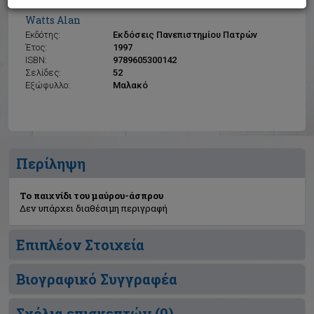
Το παιχνίδι του μαύρου-άσπρου
Watts Alan
Εκδότης:
Εκδόσεις Πανεπιστημίου Πατρών
Έτος:
1997
ISBN:
9789605300142
Σελίδες:
52
Εξώφυλλο:
Μαλακό
Περίληψη
Το παιχνίδι του μαύρου-άσπρου
Δεν υπάρχει διαθέσιμη περιγραφή
Επιπλέον Στοιχεία
Βιογραφικό Συγγραφέα
Σχόλια επισκεπτών (
0
)