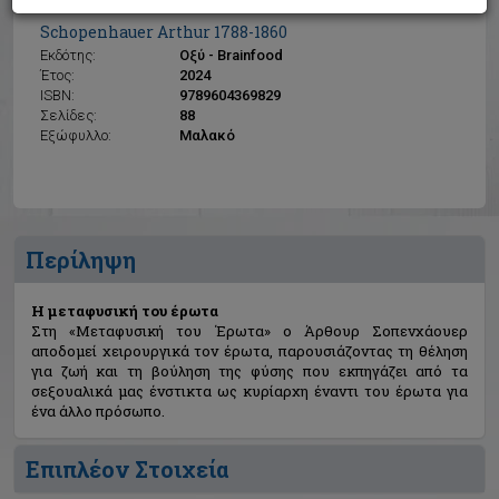
Η μεταφυσική του έρωτα
Schopenhauer Arthur 1788-1860
Εκδότης:
Οξύ - Brainfood
Έτος:
2024
ISBN:
9789604369829
Σελίδες:
88
Εξώφυλλο:
Μαλακό
Περίληψη
Η μεταφυσική του έρωτα
Στη «Μεταφυσική του Έρωτα» ο Άρθουρ Σοπενχάουερ
αποδομεί χειρουργικά τον έρωτα, παρουσιάζοντας τη θέληση
για ζωή και τη βούληση της φύσης που εκπηγάζει από τα
σεξουαλικά μας ένστικτα ως κυρίαρχη έναντι του έρωτα για
ένα άλλο πρόσωπο.
Επιπλέον Στοιχεία