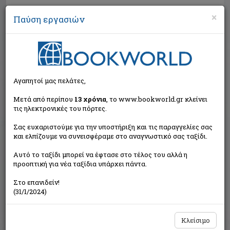
×
Παύση εργασιών
Αναζήτηση
Αγαπητοί μας πελάτες,
Μετά από περίπου
13 χρόνια
, το www.bookworld.gr κλείνει
τις ηλεκτρονικές του πόρτες.
Σας ευχαριστούμε για την υποστήριξη και τις παραγγελίες σας
και ελπίζουμε να συνεισφέραμε στο αναγνωστικό σας ταξίδι.
Τιμή εκδότη:€6,65
Αυτό το ταξίδι μπορεί να έφτασε στο τέλος του αλλά η
€5,99
Η τιμή μας:
προοπτική για νέα ταξίδια υπάρχει πάντα.
Δεν υπάρχει δυνατότητα παραγγελίας
Στο επανιδείν!
(31/1/2024)
Κλείσιμο