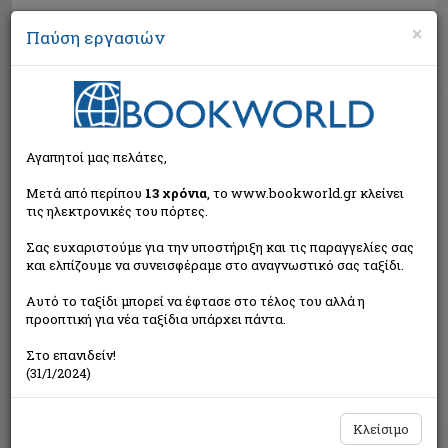
×
Παύση εργασιών
Αναζήτηση
Αγαπητοί μας πελάτες,
Μετά από περίπου
13 χρόνια
, το www.bookworld.gr κλείνει
τις ηλεκτρονικές του πόρτες.
Σας ευχαριστούμε για την υποστήριξη και τις παραγγελίες σας
και ελπίζουμε να συνεισφέραμε στο αναγνωστικό σας ταξίδι.
Τιμή εκδότη:€25,50
Αυτό το ταξίδι μπορεί να έφτασε στο τέλος του αλλά η
€22,95
Η τιμή μας:
προοπτική για νέα ταξίδια υπάρχει πάντα.
Δεν υπάρχει δυνατότητα παραγγελίας
Στο επανιδείν!
(31/1/2024)
Κλείσιμο