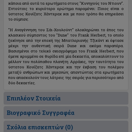
κάποια από αυτά τα ερωτήματα στους "Κυνηγούς του Ντιουν".
Εντούτοις το κυριότερο ερώτημα παραμένει: Ποιος είναι ο
ύστατος Κουίζατς Χάντεραχ και με ποιο τρόπο θα επηρεάσει
το σύμπαν;
"Η Αναγέννηση του Σάι-Χουλούντ" ολοκληρώνει το έπος του
κλασικού σύμπαντος του "Dune" του Frank Herbert, το οποίο
ξεκίνησε από την εποχή της Μπατλεριανής Τζιχάντ κι έφτασε
μέχρι την αυθεντική σειρά Dune και ακόμα παραπέρα.
Βασισμένοι στο τελικό σκιαγράφημα του Frank Herbert, που
έμενε κρυμμένο σε θυρίδα επί μία δεκαετία, αποκαλύπτουν το
μέλλον του πολύπαθου πλανήτη Αρράκις, την ταυτότητα του
ύστατου Κουίζατς Χάντεραχ και την έκβαση του πολέμου
μεταξύ ανθρώπων και μηχανών, απαντώντας στα ερωτήματα
που απασχολούν τους λάτρεις της σειράς για περισσότερο από
δύο δεκαετίες.
Επιπλέον Στοιχεία
Βιογραφικό Συγγραφέα
Σχόλια επισκεπτών (
0
)