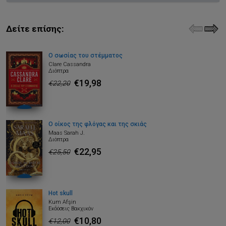
Δείτε επίσης:
Ο σωσίας του στέμματος
Clare Cassandra
Διόπτρα
€19,98
€22,20
Ο οίκος της φλόγας και της σκιάς
Maas Sarah J.
Διόπτρα
€22,95
€25,50
Hot skull
Kum Afşin
Εκδόσεις Βακχικόν
€10,80
€12,00