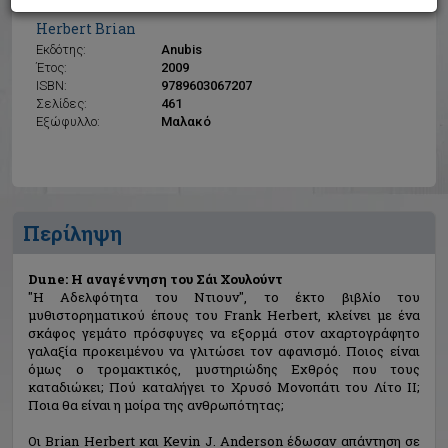
Dune: Η αναγέννηση του Σάι Χουλούντ
Herbert Brian
Εκδότης:
Anubis
Έτος:
2009
ISBN:
9789603067207
Σελίδες:
461
Εξώφυλλο:
Μαλακό
Περίληψη
Dune: Η αναγέννηση του Σάι Χουλούντ
"Η Αδελφότητα του Ντιουν", το έκτο βιβλίο του
μυθιστορηματικού έπους του Frank Herbert, κλείνει με ένα
σκάφος γεμάτο πρόσφυγες να εξορμά στον αχαρτογράφητο
γαλαξία προκειμένου να γλιτώσει τον αφανισμό. Ποιος είναι
όμως ο τρομακτικός, μυστηριώδης Εχθρός που τους
καταδιώκει; Πού καταλήγει το Χρυσό Μονοπάτι του Λίτο ΙΙ;
Ποια θα είναι η μοίρα της ανθρωπότητας;
Οι Brian Herbert και Kevin J. Anderson έδωσαν απάντηση σε