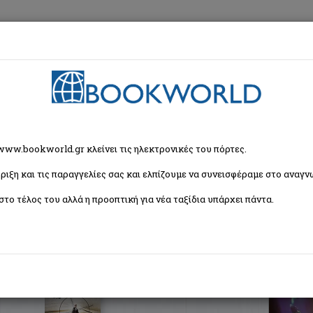
εση
Κα
ζήτησης
 www.bookworld.gr κλείνει τις ηλεκτρονικές του πόρτες.
ριξη και τις παραγγελίες σας και ελπίζουμε να συνεισφέραμε στο αναγνω
Ταξινόμη
βιβλία)
στο τέλος του αλλά η προοπτική για νέα ταξίδια υπάρχει πάντα.
Κινούμενος στόχος
Higgins Jack
Anubis