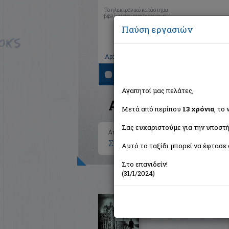
Το ηλεκτρονικό κατάστημα
βιβλίων που αναζητούσατε!
Παύση εργασιών
|
|
|
Αρχική
Το καλάθι μου
Εγγραφή
Σύνδ
Αναζήτηση
Αγαπητοί μας πελάτες,
Αποτελέσματα ανα
Μετά από περίπου
13 χρόνια
, το
Σας ευχαριστούμε για την υποστή
Αποτελέσματα αναζήτησης για:
Συγγραφέας: Higgins Jack (7 
Αυτό το ταξίδι μπορεί να έφτασε 
Στο επανιδείν!
(31/1/2024)
Παιχνίδι με το διάβολο
Higgins Jack
Anubis