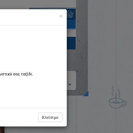
×
είναι άδειο
τηγορίες βιβλίων
στικό σας ταξίδι.
ση ανά:
Η ώρα της τιμωρίας
Κλείσιμο
Higgins Jack
Bell / Χαρλένικ Ελλάς