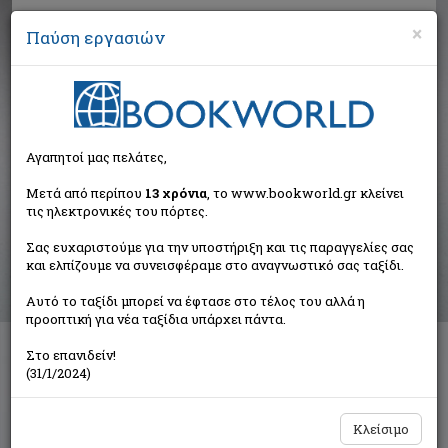
×
Παύση εργασιών
Αναζήτηση
Αγαπητοί μας πελάτες,
Αποτελέσματα αναζήτησης
Μετά από περίπου
13 χρόνια
, το www.bookworld.gr κλείνει
τις ηλεκτρονικές του πόρτες.
Αποτελέσματα αναζήτησης για:
Σας ευχαριστούμε για την υποστήριξη και τις παραγγελίες σας
Συγγραφέας: Einsle Hans (1 βιβλία)
και ελπίζουμε να συνεισφέραμε στο αναγνωστικό σας ταξίδι.
Ταξινόμηση ανά:
Αυτό το ταξίδι μπορεί να έφτασε στο τέλος του αλλά η
προοπτική για νέα ταξίδια υπάρχει πάντα.
Στο επανιδείν!
Die Nacht baume von Kreta
(31/1/2024)
Einsle Hans
Ευσταθιάδης Group
Κλείσιμο