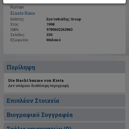
Die Nacht baume von Kreta
Roman
Einsle Hans
Εκδότης:
Ευσταθιάδης Group
Έτος:
1998
ISBN:
9789602262863
Σελίδες:
330
Εξώφυλλο:
Μαλακό
Περίληψη
Die Nacht baume von Kreta
Δεν υπάρχει διαθέσιμη περιγραφή
Επιπλέον Στοιχεία
Βιογραφικό Συγγραφέα
Σχόλια επισκεπτών (
0
)