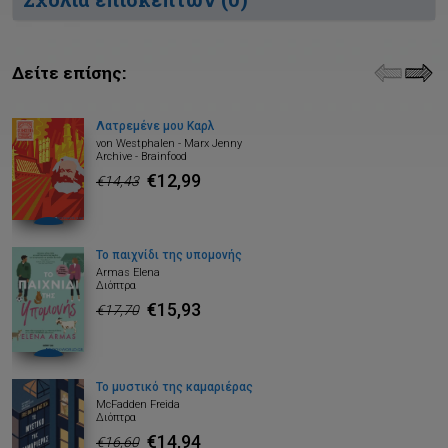
Δείτε επίσης:
Λατρεμένε μου Καρλ
von Westphalen - Marx Jenny
Archive - Brainfood
€12,99
€14,43
Το παιχνίδι της υπομονής
Armas Elena
Διόπτρα
€15,93
€17,70
Το μυστικό της καμαριέρας
McFadden Freida
Διόπτρα
€14,94
€16,60