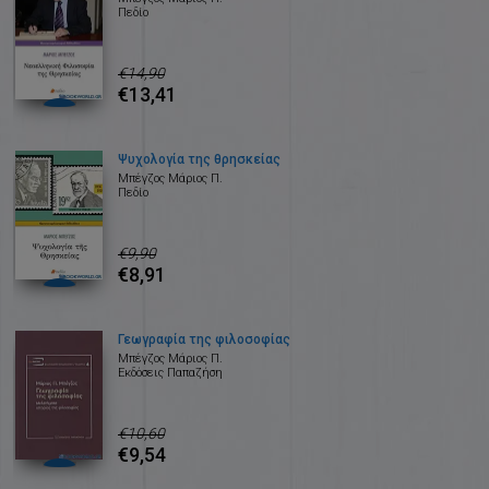
Πεδίο
€14,90
€13,41
Ψυχολογία της θρησκείας
Μπέγζος Μάριος Π.
Πεδίο
€9,90
€8,91
Γεωγραφία της φιλοσοφίας
Μπέγζος Μάριος Π.
Εκδόσεις Παπαζήση
€10,60
€9,54