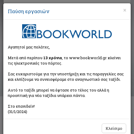
×
Παύση εργασιών
Αναζήτηση
Αγαπητοί μας πελάτες,
Αποτελέσματα αναζήτησης
Μετά από περίπου
13 χρόνια
, το www.bookworld.gr κλείνει
τις ηλεκτρονικές του πόρτες.
Αποτελέσματα αναζήτησης για:
Σας ευχαριστούμε για την υποστήριξη και τις παραγγελίες σας
Συγγραφέας: Μπέγζος Μάριος Π. (38 βιβλία)
και ελπίζουμε να συνεισφέραμε στο αναγνωστικό σας ταξίδι.
Ταξινόμηση ανά:
Αυτό το ταξίδι μπορεί να έφτασε στο τέλος του αλλά η
προοπτική για νέα ταξίδια υπάρχει πάντα.
Στο επανιδείν!
1
2
(31/1/2024)
Κλείσιμο