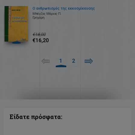
Ο ανθρωπισμός της εκκοσμίκευσης
Μπέγζος Μάριος Π.
Γρηγόρη
€18,00
€16,20
1
2
Είδατε πρόσφατα: