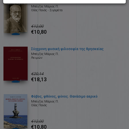
Θρησκεία και ψυχανάλυση
Μπέγζος Μάριος Π.
Οδός Πανός - Σιγαρέτα
€12,00
€10,80
Σύγχρονη φυσική φιλοσοφία της θρησκείας
Μπέγζος Μάριος Π.
Λειμών
€20,14
€18,13
Φόβος, φθόνος, φόνος. Θανάσιμο αερικό
Μπέγζος Μάριος Π.
Οδός Πανός
€12,00
€10,80