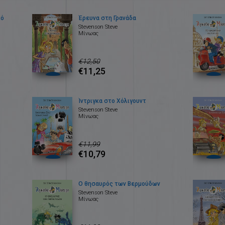
κό
Έρευνα στη Γρανάδα
Stevenson Steve
Μίνωας
€12,50
€11,25
Ίντριγκα στο Χόλιγουντ
Stevenson Steve
Μίνωας
€11,99
€10,79
Ο θησαυρός των Βερμούδων
Stevenson Steve
Μίνωας