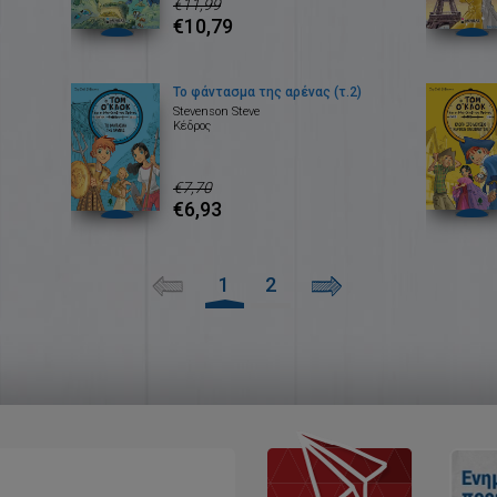
€11,99
€10,79
Το φάντασμα της αρένας (τ.2)
Stevenson Steve
Κέδρος
€7,70
€6,93
1
2