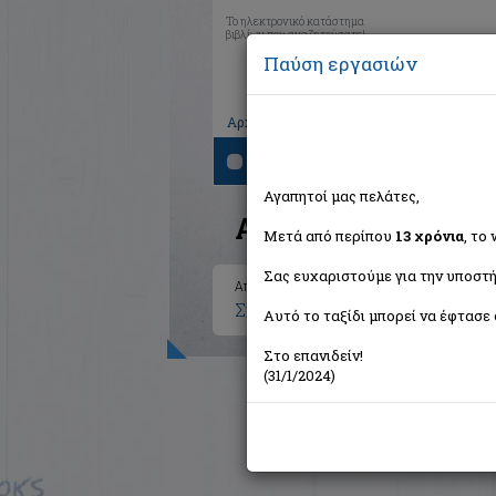
Το ηλεκτρονικό κατάστημα
βιβλίων που αναζητούσατε!
Παύση εργασιών
|
|
|
Αρχική
Το καλάθι μου
Εγγραφή
Σύνδ
Αναζήτηση
Αγαπητοί μας πελάτες,
Αποτελέσματα ανα
Μετά από περίπου
13 χρόνια
, το
Σας ευχαριστούμε για την υποστή
Αποτελέσματα αναζήτησης για:
Συγγραφέας: Stevenson Steve 
Αυτό το ταξίδι μπορεί να έφτασε 
Στο επανιδείν!
(31/1/2024)