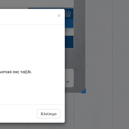
×
είναι άδειο
τηγορίες βιβλίων
στικό σας ταξίδι.
ση ανά:
Κλείσιμο