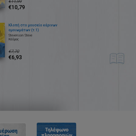
€11,99
€10,79
Κλοπή στο μουσείο κέρινων
ομοιωμάτων (τ.1)
Stevenson Steve
Κέδρος
€7,70
€6,93