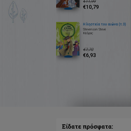
€11,99
€10,79
Η ληστεία του αιώνα (τ.3)
Stevenson Steve
Κέδρος
€7,70
€6,93
Είδατε πρόσφατα: