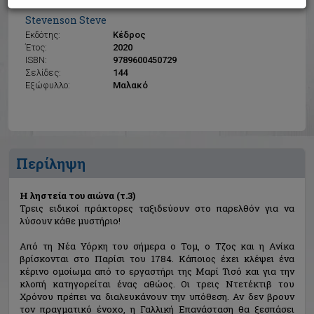
Η ληστεία του αιώνα (τ.3)
Stevenson Steve
Εκδότης:
Κέδρος
Έτος:
2020
ISBN:
9789600450729
Σελίδες:
144
Εξώφυλλο:
Μαλακό
Περίληψη
Η ληστεία του αιώνα (τ.3)
Τρεις ειδικοί πράκτορες ταξιδεύουν στο παρελθόν για να
λύσουν κάθε μυστήριο!
Από τη Νέα Υόρκη του σήμερα ο Τομ, ο Τζος και η Ανίκα
βρίσκονται στο Παρίσι του 1784. Κάποιος έχει κλέψει ένα
κέρινο ομοίωμα από το εργαστήρι της Μαρί Τισό και για την
κλοπή κατηγορείται ένας αθώος. Οι τρεις Ντετέκτιβ του
Χρόνου πρέπει να διαλευκάνουν την υπόθεση. Αν δεν βρουν
τον πραγματικό ένοχο, η Γαλλική Επανάσταση θα ξεσπάσει