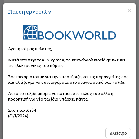
×
Παύση εργασιών
Αναζήτηση
Αγαπητοί μας πελάτες,
Μετά από περίπου
13 χρόνια
, το www.bookworld.gr κλείνει
τις ηλεκτρονικές του πόρτες.
Σας ευχαριστούμε για την υποστήριξη και τις παραγγελίες σας
και ελπίζουμε να συνεισφέραμε στο αναγνωστικό σας ταξίδι.
Τιμή εκδότη:€7,70
Αυτό το ταξίδι μπορεί να έφτασε στο τέλος του αλλά η
€6,93
Η τιμή μας:
προοπτική για νέα ταξίδια υπάρχει πάντα.
Δεν υπάρχει δυνατότητα παραγγελίας
Στο επανιδείν!
(31/1/2024)
Κλείσιμο