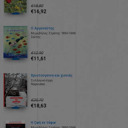
€18,80
€16,92
Ο Αργοναύτης
Μυριβήλης Στράτης 1890-1969
Σαΐτης
€12,90
€11,61
Χριστούγεννα και χιονιάς
Συλλογικό έργο
Νάρκισσος
€20,70
€18,63
Η ζωή εν τάφω
Μυριβήλης Στράτης 1890-1969