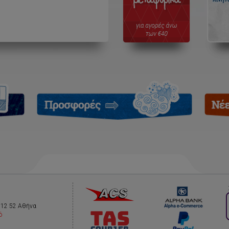
112 52 Αθήνα
ό