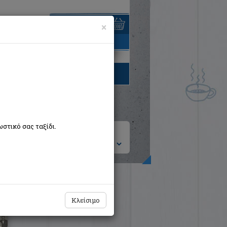
×
είναι άδειο
τηγορίες βιβλίων
στικό σας ταξίδι.
ση ανά:
Κυπριακή Δημοκρατία 50 χρόνια
Κλείσιμο
Συλλογικό έργο
Εκδόσεις Παπαζήση