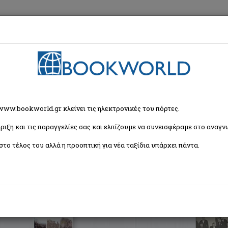
εση
Κα
ζήτησης
 www.bookworld.gr κλείνει τις ηλεκτρονικές του πόρτες.
ριξη και τις παραγγελίες σας και ελπίζουμε να συνεισφέραμε στο αναγνω
Ταξινόμη
6 βιβλία)
στο τέλος του αλλά η προοπτική για νέα ταξίδια υπάρχει πάντα.
Ανορθόδοξοι πόλεμοι
Συλλογικό έργο
Εκδόσεις Πατάκη