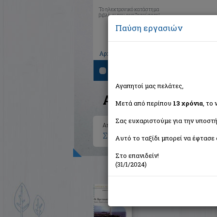
Το ηλεκτρονικό κατάστημα
βιβλίων που αναζητούσατε!
Παύση εργασιών
|
|
|
Αρχική
Το καλάθι μου
Εγγραφή
Σύνδ
Αναζήτηση
Αγαπητοί μας πελάτες,
Αποτελέσματα ανα
Μετά από περίπου
13 χρόνια
, το
Σας ευχαριστούμε για την υποστή
Αποτελέσματα αναζήτησης για:
Συγγραφέας: Markides Diana (
Αυτό το ταξίδι μπορεί να έφτασε 
Στο επανιδείν!
(31/1/2024)
Οι Βρετανοί και οι Έλληνες
Holland Robert
Εκδόσεις Πατάκη