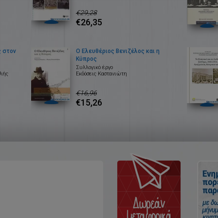
€29,28
€26,35
ς στον
Ο Ελευθέριος Βενιζέλος και η
Κύπρος
Συλλογικό έργο
νλής
Εκδόσεις Καστανιώτη
€16,96
€15,26