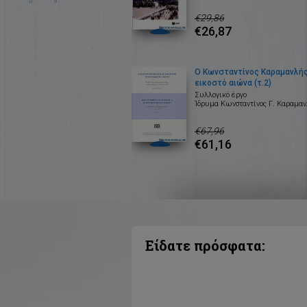
€29,86
€26,87
Ο Κωνσταντίνος Καραμανλή
εικοστό αιώνα (τ.2)
Συλλογικό έργο
Ίδρυμα Κωνσταντίνος Γ. Καραμα
€67,96
€61,16
Είδατε πρόσφατα: