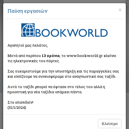
×
Παύση εργασιών
Αναζήτηση
Αγαπητοί μας πελάτες,
Αποτελέσματα αναζήτησης
Μετά από περίπου
13 χρόνια
, το www.bookworld.gr κλείνει
τις ηλεκτρονικές του πόρτες.
Αποτελέσματα αναζήτησης για:
Σας ευχαριστούμε για την υποστήριξη και τις παραγγελίες σας
Συγγραφέας: Martin Ruth (15 βιβλία)
και ελπίζουμε να συνεισφέραμε στο αναγνωστικό σας ταξίδι.
Ταξινόμηση ανά:
Αυτό το ταξίδι μπορεί να έφτασε στο τέλος του αλλά η
προοπτική για νέα ταξίδια υπάρχει πάντα.
Στο επανιδείν!
1
2
(31/1/2024)
Κλείσιμο