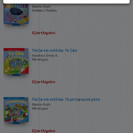
Θάλασσες
Martin Ruth
Εκδόσεις Πατάκη
Εξαντλημένο
Παίζω και κολλάω: Τα ζώα
Hawkins Emily A.
Μεταίχμιο
Εξαντλημένο
Παίζω και κολλάω: Τα μεταφορικά μέσα
Martin Ruth
Μεταίχμιο
Εξαντλημένο