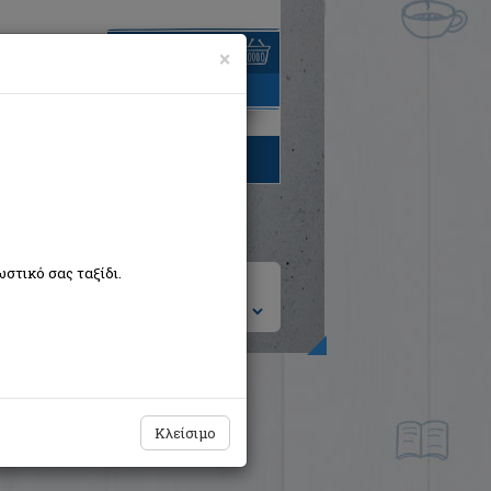
×
είναι άδειο
τηγορίες βιβλίων
στικό σας ταξίδι.
ση ανά:
Κλείσιμο