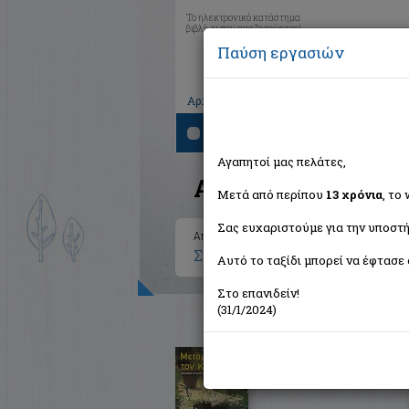
Το ηλεκτρονικό κατάστημα
βιβλίων που αναζητούσατε!
Παύση εργασιών
|
|
|
Αρχική
Το καλάθι μου
Εγγραφή
Σύνδ
Αναζήτηση
Αγαπητοί μας πελάτες,
Αποτελέσματα ανα
Μετά από περίπου
13 χρόνια
, το
Σας ευχαριστούμε για την υποστή
Αποτελέσματα αναζήτησης για:
Συγγραφέας: Buckland Lisa (1
Αυτό το ταξίδι μπορεί να έφτασε 
Στο επανιδείν!
(31/1/2024)
Μεταμορφώστε τον κήπο σ
Buckland Toby
Modern Times