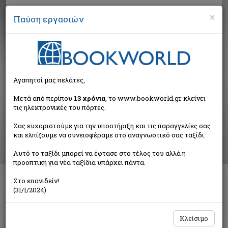
×
Παύση εργασιών
Αναζήτηση
Αγαπητοί μας πελάτες,
Αποτελέσματα αναζήτησης
Μετά από περίπου
13 χρόνια
, το www.bookworld.gr κλείνει
τις ηλεκτρονικές του πόρτες.
Αποτελέσματα αναζήτησης για:
Σας ευχαριστούμε για την υποστήριξη και τις παραγγελίες σας
Συγγραφέας: Ryan Denise (8 βιβλία)
και ελπίζουμε να συνεισφέραμε στο αναγνωστικό σας ταξίδι.
Ταξινόμηση ανά:
Αυτό το ταξίδι μπορεί να έφτασε στο τέλος του αλλά η
προοπτική για νέα ταξίδια υπάρχει πάντα.
Στο επανιδείν!
Στην ακτή
(31/1/2024)
Ryan Denise
Άγκυρα
Κλείσιμο
€3,60