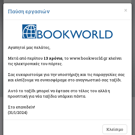
×
Παύση εργασιών
Αναζήτηση
Αγαπητοί μας πελάτες,
Αποτελέσματα αναζήτησης
Μετά από περίπου
13 χρόνια
, το www.bookworld.gr κλείνει
τις ηλεκτρονικές του πόρτες.
Αποτελέσματα αναζήτησης για:
Σας ευχαριστούμε για την υποστήριξη και τις παραγγελίες σας
Συγγραφέας: Lescroart John T. (5 βιβλία)
και ελπίζουμε να συνεισφέραμε στο αναγνωστικό σας ταξίδι.
Ταξινόμηση ανά:
Αυτό το ταξίδι μπορεί να έφτασε στο τέλος του αλλά η
προοπτική για νέα ταξίδια υπάρχει πάντα.
Στο επανιδείν!
Με φόβο και πάθος
(31/1/2024)
Lescroart John T.
Bell / Χαρλένικ Ελλάς
Κλείσιμο