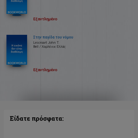
Εξαντλημένο
Στην παγίδα του νόμου
Lescroart John T.
Bell / Χαρλένικ Ελλάς
Εξαντλημένο
Είδατε πρόσφατα: