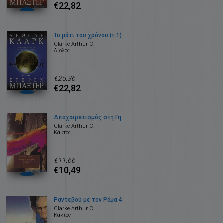
€22,82
Το μάτι του χρόνου (τ.1)
Clarke Arthur C.
Αίολος
€25,36
€22,82
Αποχαιρετισμός στη Γη
Clarke Arthur C.
Κάκτος
€11,66
€10,49
Ραντεβού με τον Ράμα 4
Clarke Arthur C.
Κάκτος