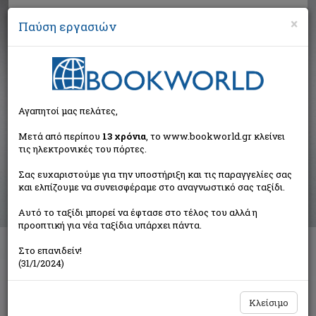
×
Παύση εργασιών
Αναζήτηση
Αγαπητοί μας πελάτες,
Αποτελέσματα αναζήτησης
Μετά από περίπου
13 χρόνια
, το www.bookworld.gr κλείνει
τις ηλεκτρονικές του πόρτες.
Αποτελέσματα αναζήτησης για:
Σας ευχαριστούμε για την υποστήριξη και τις παραγγελίες σας
Συγγραφέας: Clarke Arthur C. 1917-2008 (30
και ελπίζουμε να συνεισφέραμε στο αναγνωστικό σας ταξίδι.
βιβλία)
Ταξινόμηση ανά:
Αυτό το ταξίδι μπορεί να έφτασε στο τέλος του αλλά η
προοπτική για νέα ταξίδια υπάρχει πάντα.
Στο επανιδείν!
(31/1/2024)
1
2
Κλείσιμο