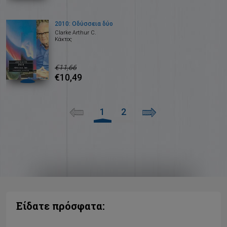
2010: Οδύσσεια δύο
Clarke Arthur C.
Κάκτος
€11,66
€10,49
1
2
Είδατε πρόσφατα: