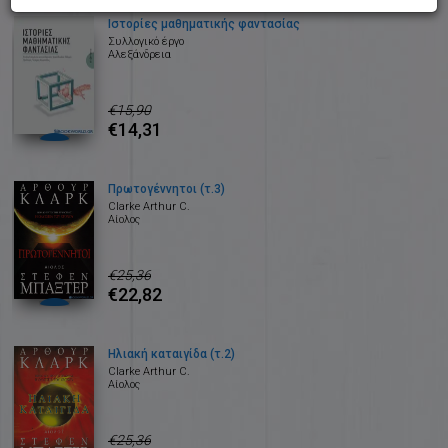
Ιστορίες μαθηματικής φαντασίας
Συλλογικό έργο
Αλεξάνδρεια
€15,90
€14,31
Πρωτογέννητοι (τ.3)
Clarke Arthur C.
Αίολος
€25,36
€22,82
Ηλιακή καταιγίδα (τ.2)
Clarke Arthur C.
Αίολος
€25,36