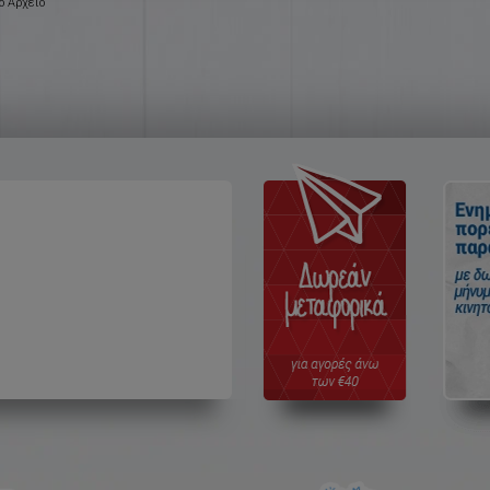
ό Αρχείο