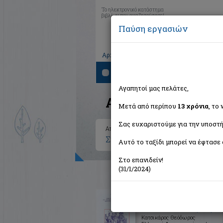
Το ηλεκτρονικό κατάστημα
βιβλίων που αναζητούσατε!
Παύση εργασιών
|
|
|
Αρχική
Το καλάθι μου
Εγγραφή
Σύνδ
Αναζήτηση
Αγαπητοί μας πελάτες,
Αποτελέσματα ανα
Μετά από περίπου
13 χρόνια
, το
Σας ευχαριστούμε για την υποστή
Αποτελέσματα αναζήτησης για:
Συγγραφέας: Κατσικάρος Θεόδ
Αυτό το ταξίδι μπορεί να έφτασε 
Στο επανιδείν!
(31/1/2024)
Η παρουσία του θεατρικού 
του Alexandre Dumas πατρό
Ελλάδα και στον ευρύτερο
ελληνόφωνο χώρο
Κατσικάρος Θεόδωρος