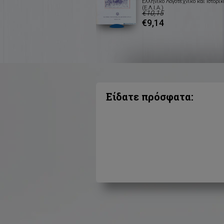
Ελληνικό Λογοτεχνικό και Ιστορικ
(Ε.Λ.Ι.Α.)
€10,15
€9,14
Είδατε πρόσφατα: