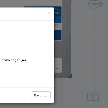
×
είναι άδειο
τηγορίες βιβλίων
στικό σας ταξίδι.
ση ανά:
Κλείσιμο