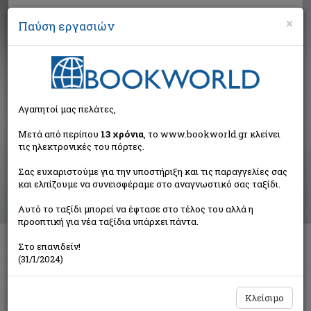
×
Παύση εργασιών
Αναζήτηση
Αγαπητοί μας πελάτες,
Αποτελέσματα αναζήτησης
Μετά από περίπου
13 χρόνια
, το www.bookworld.gr κλείνει
τις ηλεκτρονικές του πόρτες.
Αποτελέσματα αναζήτησης για:
Σας ευχαριστούμε για την υποστήριξη και τις παραγγελίες σας
Συγγραφέας: Σταυρόπουλος Στάθης Δ. (13 βιβλία)
και ελπίζουμε να συνεισφέραμε στο αναγνωστικό σας ταξίδι.
Ταξινόμηση ανά:
Αυτό το ταξίδι μπορεί να έφτασε στο τέλος του αλλά η
προοπτική για νέα ταξίδια υπάρχει πάντα.
Στο επανιδείν!
1
2
(31/1/2024)
Κλείσιμο