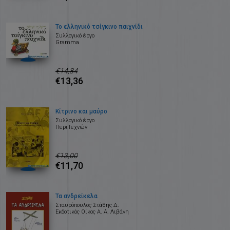
Το ελληνικό τσίγκινο παιχνίδι
Συλλογικό έργο
Gramma
€14,84
€13,36
Κίτρινο και μαύρο
Συλλογικό έργο
ΠεριΤεχνών
€13,00
€11,70
Τα ανδρείκελα
Σταυρόπουλος Στάθης Δ.
Εκδοτικός Οίκος Α. Α. Λιβάνη