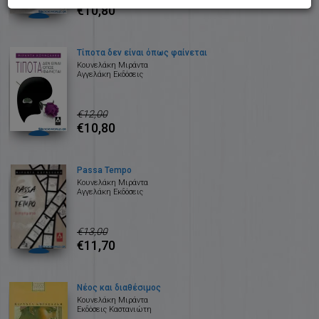
€10,80
Τίποτα δεν είναι όπως φαίνεται
Κουνελάκη Μιράντα
Αγγελάκη Εκδόσεις
€12,00
€10,80
Passa Tempo
Κουνελάκη Μιράντα
Αγγελάκη Εκδόσεις
€13,00
€11,70
Νέος και διαθέσιμος
Κουνελάκη Μιράντα
Εκδόσεις Καστανιώτη