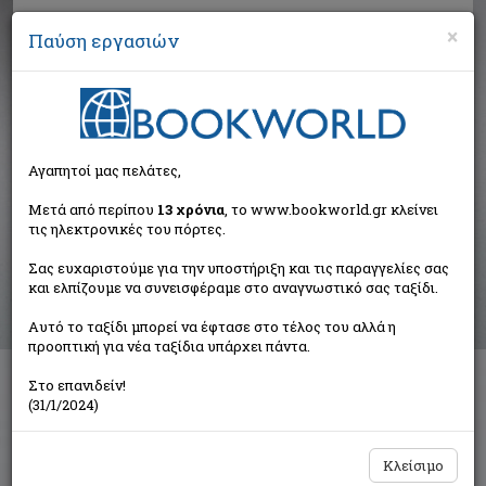
×
Παύση εργασιών
Αναζήτηση
Αγαπητοί μας πελάτες,
Αποτελέσματα αναζήτησης
Μετά από περίπου
13 χρόνια
, το www.bookworld.gr κλείνει
τις ηλεκτρονικές του πόρτες.
Αποτελέσματα αναζήτησης για:
Σας ευχαριστούμε για την υποστήριξη και τις παραγγελίες σας
Συγγραφέας: Κουνελάκη Μιράντα (4 βιβλία)
και ελπίζουμε να συνεισφέραμε στο αναγνωστικό σας ταξίδι.
Ταξινόμηση ανά:
Αυτό το ταξίδι μπορεί να έφτασε στο τέλος του αλλά η
προοπτική για νέα ταξίδια υπάρχει πάντα.
Στο επανιδείν!
Χαρούμενα γενέθλια
(31/1/2024)
Κουνελάκη Μιράντα
Αγγελάκη Εκδόσεις
Κλείσιμο
€12,00