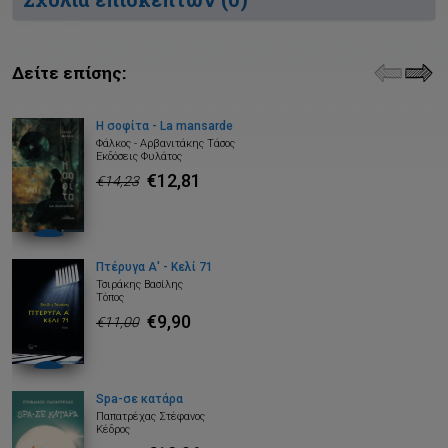
Δείτε επίσης:
Η σοφίτα - La mansarde
Φάλκος - Αρβανιτάκης Τάσος
Εκδόσεις Φυλάτος
€12,81
€14,23
Πτέρυγα Α' - Κελί 71
Τσιράκης Βασίλης
Τόπος
€9,90
€11,00
Spa-σε κατάρα
Παπατρέχας Στέφανος
Κέδρος