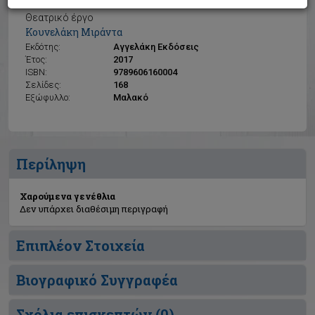
Χαρούμενα γενέθλια
Θεατρικό έργο
Κουνελάκη Μιράντα
Εκδότης:
Αγγελάκη Εκδόσεις
Έτος:
2017
ISBN:
9789606160004
Σελίδες:
168
Εξώφυλλο:
Μαλακό
Περίληψη
Χαρούμενα γενέθλια
Δεν υπάρχει διαθέσιμη περιγραφή
Επιπλέον Στοιχεία
Βιογραφικό Συγγραφέα
Σχόλια επισκεπτών (
0
)