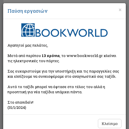
×
Παύση εργασιών
Αναζήτηση
Αγαπητοί μας πελάτες,
Μετά από περίπου
13 χρόνια
, το www.bookworld.gr κλείνει
τις ηλεκτρονικές του πόρτες.
Σας ευχαριστούμε για την υποστήριξη και τις παραγγελίες σας
και ελπίζουμε να συνεισφέραμε στο αναγνωστικό σας ταξίδι.
Τιμή εκδότη:€12,00
Αυτό το ταξίδι μπορεί να έφτασε στο τέλος του αλλά η
€10,80
Η τιμή μας:
προοπτική για νέα ταξίδια υπάρχει πάντα.
Δεν υπάρχει δυνατότητα παραγγελίας
Στο επανιδείν!
(31/1/2024)
Κλείσιμο