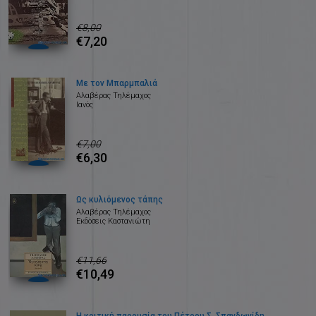
€8,00
€7,20
Με τον Μπαρμπαλιά
Αλαβέρας Τηλέμαχος
Ιανός
€7,00
€6,30
Ως κυλιόμενος τάπης
Αλαβέρας Τηλέμαχος
Εκδόσεις Καστανιώτη
€11,66
€10,49