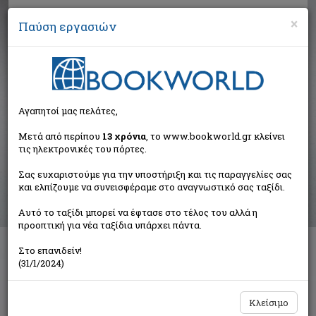
×
Παύση εργασιών
Αναζήτηση
Αγαπητοί μας πελάτες,
Αποτελέσματα αναζήτησης
Μετά από περίπου
13 χρόνια
, το www.bookworld.gr κλείνει
τις ηλεκτρονικές του πόρτες.
Αποτελέσματα αναζήτησης για:
Σας ευχαριστούμε για την υποστήριξη και τις παραγγελίες σας
Συγγραφέας: Αλαβέρας Τηλέμαχος 1926-2007 (20
και ελπίζουμε να συνεισφέραμε στο αναγνωστικό σας ταξίδι.
βιβλία)
Ταξινόμηση ανά:
Αυτό το ταξίδι μπορεί να έφτασε στο τέλος του αλλά η
προοπτική για νέα ταξίδια υπάρχει πάντα.
Στο επανιδείν!
(31/1/2024)
1
2
Κλείσιμο