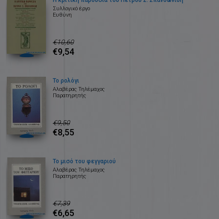
Η κριτική παρουσία του Πέτρου Σ. Σπανδωνίδη
Συλλογικό έργο
Ευθύνη
€10,60
€9,54
Το ρολόγι
Αλαβέρας Τηλέμαχος
Παρατηρητής
€9,50
€8,55
Το μισό του φεγγαριού
Αλαβέρας Τηλέμαχος
Παρατηρητής
€7,39
€6,65