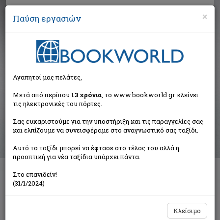
×
Παύση εργασιών
Αναζήτηση
Αγαπητοί μας πελάτες,
Αποτελέσματα αναζήτησης
Μετά από περίπου
13 χρόνια
, το www.bookworld.gr κλείνει
τις ηλεκτρονικές του πόρτες.
Αποτελέσματα αναζήτησης για:
Σας ευχαριστούμε για την υποστήριξη και τις παραγγελίες σας
Συγγραφέας: Παπαδήμα Δήμητρα (22 βιβλία)
και ελπίζουμε να συνεισφέραμε στο αναγνωστικό σας ταξίδι.
Ταξινόμηση ανά:
Αυτό το ταξίδι μπορεί να έφτασε στο τέλος του αλλά η
προοπτική για νέα ταξίδια υπάρχει πάντα.
Στο επανιδείν!
1
2
(31/1/2024)
Κλείσιμο