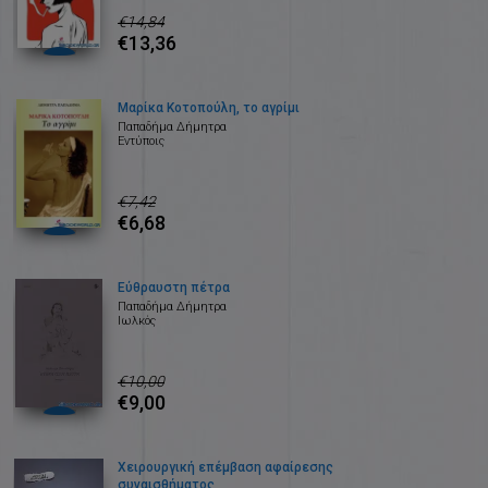
€14,84
€13,36
Μαρίκα Κοτοπούλη, το αγρίμι
Παπαδήμα Δήμητρα
Εντύποις
€7,42
€6,68
Εύθραυστη πέτρα
Παπαδήμα Δήμητρα
Ιωλκός
€10,00
€9,00
Χειρουργική επέμβαση αφαίρεσης
συναισθήματος