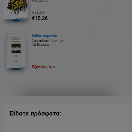
Α/συνέχεια
€16,96
€15,26
Βάθος ουρανού
Στεφανάκις Γιάννης Δ.
ΑΩ Εκδόσεις
Εξαντλημένο
Είδατε πρόσφατα: