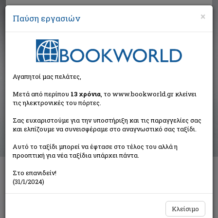
×
Παύση εργασιών
Αναζήτηση
Αγαπητοί μας πελάτες,
Αποτελέσματα αναζήτησης
Μετά από περίπου
13 χρόνια
, το www.bookworld.gr κλείνει
τις ηλεκτρονικές του πόρτες.
Αποτελέσματα αναζήτησης για:
Σας ευχαριστούμε για την υποστήριξη και τις παραγγελίες σας
Συγγραφέας: Στεφανάκις Γιάννης Δ. (5 βιβλία)
και ελπίζουμε να συνεισφέραμε στο αναγνωστικό σας ταξίδι.
Ταξινόμηση ανά:
Αυτό το ταξίδι μπορεί να έφτασε στο τέλος του αλλά η
προοπτική για νέα ταξίδια υπάρχει πάντα.
Στο επανιδείν!
Ο κόσμος της χαρακτικής
(31/1/2024)
Στεφανάκις Γιάννης Δ.
24 γράμματα
Κλείσιμο
€18,00