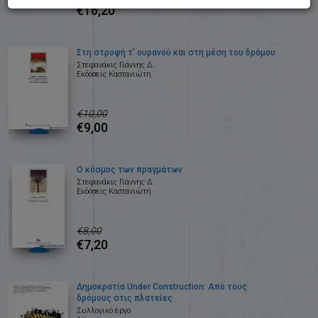
€16,20
Στη στροφή τ’ ουρανού και στη μέση του δρόμου
Στεφανάκις Γιάννης Δ.
Εκδόσεις Καστανιώτη
€10,00
€9,00
Ο κόσμος των πραγμάτων
Στεφανάκις Γιάννης Δ.
Εκδόσεις Καστανιώτη
€8,00
€7,20
Δημοκρατία Under Construction: Από τους
δρόμους στις πλατείες
Συλλογικό έργο