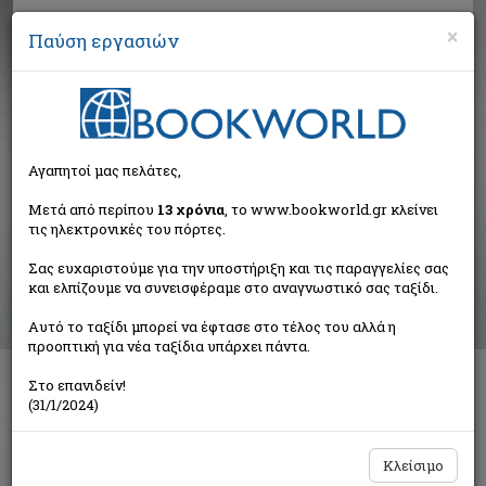
×
Παύση εργασιών
Αναζήτηση
Αγαπητοί μας πελάτες,
Αποτελέσματα αναζήτησης
Μετά από περίπου
13 χρόνια
, το www.bookworld.gr κλείνει
τις ηλεκτρονικές του πόρτες.
Αποτελέσματα αναζήτησης για:
Σας ευχαριστούμε για την υποστήριξη και τις παραγγελίες σας
Συγγραφέας: Céline Louis - Ferdinand (8 βιβλία)
και ελπίζουμε να συνεισφέραμε στο αναγνωστικό σας ταξίδι.
Ταξινόμηση ανά:
Αυτό το ταξίδι μπορεί να έφτασε στο τέλος του αλλά η
προοπτική για νέα ταξίδια υπάρχει πάντα.
Στο επανιδείν!
Θραύσματα πολέμου
(31/1/2024)
Συλλογικό έργο
Κέλευθος
Κλείσιμο
€9,00