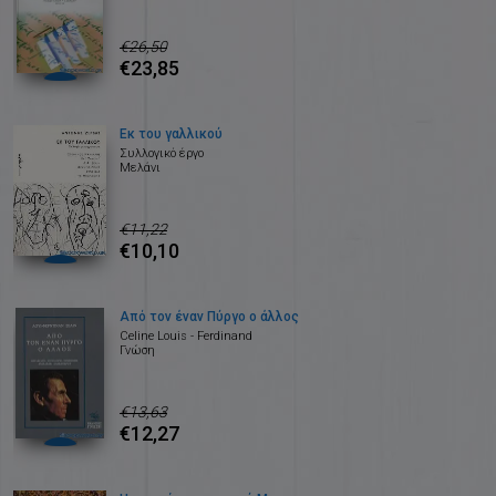
€26,50
€23,85
Εκ του γαλλικού
Συλλογικό έργο
Μελάνι
€11,22
€10,10
Από τον έναν Πύργο ο άλλος
Celine Louis - Ferdinand
Γνώση
€13,63
€12,27