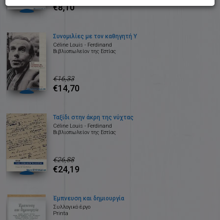
€8,10
Συνομιλίες με τον καθηγητή Υ
Céline Louis - Ferdinand
Βιβλιοπωλείον της Εστίας
€16,33
€14,70
Ταξίδι στην άκρη της νύχτας
Céline Louis - Ferdinand
Βιβλιοπωλείον της Εστίας
€26,88
€24,19
Έμπνευση και δημιουργία
Συλλογικό έργο
Printa