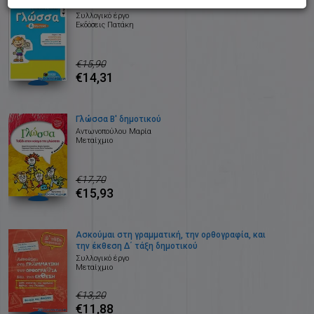
Γλώσσα Α' δημοτικού
Συλλογικό έργο
Εκδόσεις Πατάκη
€15,90
€14,31
Γλώσσα Β' δημοτικού
Αντωνοπούλου Μαρία
Μεταίχμιο
€17,70
€15,93
Ασκούμαι στη γραμματική, την ορθογραφία, και
την έκθεση Δ΄ τάξη δημοτικού
Συλλογικό έργο
Μεταίχμιο
€13,20
€11,88