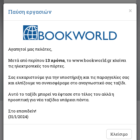
×
Παύση εργασιών
Αναζήτηση
Αγαπητοί μας πελάτες,
Αποτελέσματα αναζήτησης
Μετά από περίπου
13 χρόνια
, το www.bookworld.gr κλείνει
τις ηλεκτρονικές του πόρτες.
Αποτελέσματα αναζήτησης για:
Σας ευχαριστούμε για την υποστήριξη και τις παραγγελίες σας
Συγγραφέας: Τσολακίδου Ελένη (27 βιβλία)
και ελπίζουμε να συνεισφέραμε στο αναγνωστικό σας ταξίδι.
Ταξινόμηση ανά:
Αυτό το ταξίδι μπορεί να έφτασε στο τέλος του αλλά η
προοπτική για νέα ταξίδια υπάρχει πάντα.
Στο επανιδείν!
1
2
(31/1/2024)
Κλείσιμο