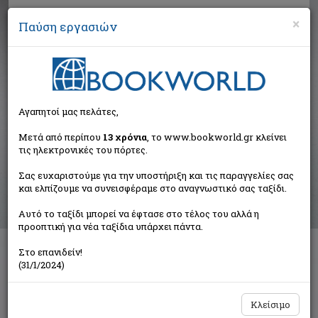
×
Παύση εργασιών
Αναζήτηση
Αγαπητοί μας πελάτες,
Αποτελέσματα αναζήτησης
Μετά από περίπου
13 χρόνια
, το www.bookworld.gr κλείνει
τις ηλεκτρονικές του πόρτες.
Αποτελέσματα αναζήτησης για:
Σας ευχαριστούμε για την υποστήριξη και τις παραγγελίες σας
Συγγραφέας: Bernhard Thomas (29 βιβλία)
και ελπίζουμε να συνεισφέραμε στο αναγνωστικό σας ταξίδι.
Ταξινόμηση ανά:
Αυτό το ταξίδι μπορεί να έφτασε στο τέλος του αλλά η
προοπτική για νέα ταξίδια υπάρχει πάντα.
Στο επανιδείν!
1
2
(31/1/2024)
Κλείσιμο