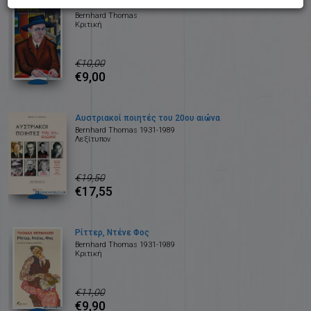
Βαδίζοντας
Bernhard Thomas
Κριτική
€10,00
€9,00
Αυστριακοί ποιητές του 20ου αιώνα
Bernhard Thomas 1931-1989
Λεξίτυπον
€19,50
€17,55
Ρίττερ, Ντένε Φος
Bernhard Thomas 1931-1989
Κριτική
€11,00
€9,90