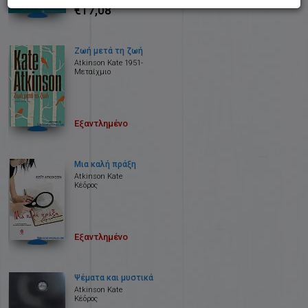
€17,08
Ζωή μετά τη ζωή
Atkinson Kate 1951-
Μεταίχμιο
Εξαντλημένο
Μια καλή πράξη
Atkinson Kate
Κέδρος
Εξαντλημένο
Ψέματα και μυστικά
Atkinson Kate
Κέδρος