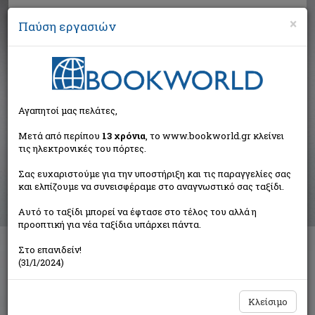
×
Παύση εργασιών
Αναζήτηση
Αγαπητοί μας πελάτες,
Αποτελέσματα αναζήτησης
Μετά από περίπου
13 χρόνια
, το www.bookworld.gr κλείνει
τις ηλεκτρονικές του πόρτες.
Αποτελέσματα αναζήτησης για:
Σας ευχαριστούμε για την υποστήριξη και τις παραγγελίες σας
Συγγραφέας: Atkinson Kate 1951- (6 βιβλία)
και ελπίζουμε να συνεισφέραμε στο αναγνωστικό σας ταξίδι.
Ταξινόμηση ανά:
Αυτό το ταξίδι μπορεί να έφτασε στο τέλος του αλλά η
προοπτική για νέα ταξίδια υπάρχει πάντα.
Στο επανιδείν!
Παραπλάνηση
(31/1/2024)
Atkinson Kate 1951-
Εκδόσεις Παπαδόπουλος
Κλείσιμο
€18,98