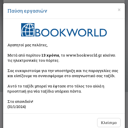
×
Παύση εργασιών
Αναζήτηση
Αγαπητοί μας πελάτες,
Αποτελέσματα αναζήτησης
Μετά από περίπου
13 χρόνια
, το www.bookworld.gr κλείνει
τις ηλεκτρονικές του πόρτες.
Αποτελέσματα αναζήτησης για:
Σας ευχαριστούμε για την υποστήριξη και τις παραγγελίες σας
Συγγραφέας: Greene Graham (32 βιβλία)
και ελπίζουμε να συνεισφέραμε στο αναγνωστικό σας ταξίδι.
Ταξινόμηση ανά:
Αυτό το ταξίδι μπορεί να έφτασε στο τέλος του αλλά η
προοπτική για νέα ταξίδια υπάρχει πάντα.
Στο επανιδείν!
1
2
(31/1/2024)
Κλείσιμο