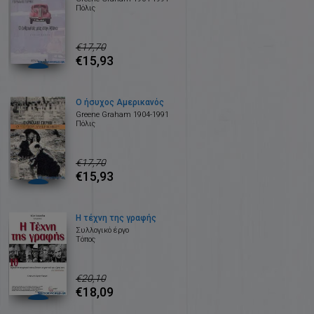
Πόλις
€17,70
€15,93
Ο ήσυχος Αμερικανός
Greene Graham 1904-1991
Πόλις
€17,70
€15,93
Η τέχνη της γραφής
Συλλογικό έργο
Τόπος
€20,10
€18,09