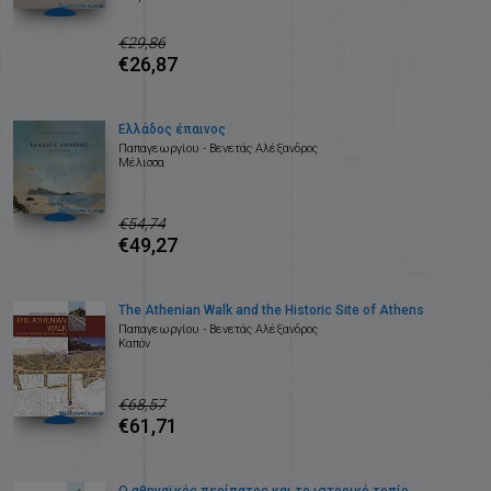
€29,86
€26,87
Ελλάδος έπαινος
Παπαγεωργίου - Βενετάς Αλέξανδρος
Μέλισσα
€54,74
€49,27
The Athenian Walk and the Historic Site of Athens
Παπαγεωργίου - Βενετάς Αλέξανδρος
Καπόν
€68,57
€61,71