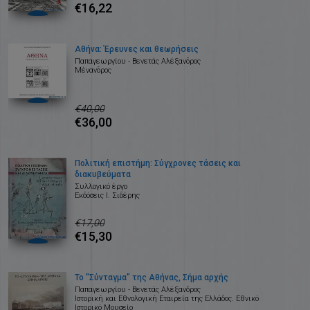
€16,22
Αθήνα: Έρευνες και θεωρήσεις
Παπαγεωργίου - Βενετάς Αλέξανδρος
Μένανδρος
€40,00
€36,00
Πολιτική επιστήμη: Σύγχρονες τάσεις και
διακυβεύματα
Συλλογικό έργο
Εκδόσεις Ι. Σιδέρης
€17,00
€15,30
Το "Σύνταγμα" της Αθήνας, Σήμα αρχής
Παπαγεωργίου - Βενετάς Αλέξανδρος
Ιστορική και Εθνολογική Εταιρεία της Ελλάδος. Εθνικό
Ιστορικό Μουσείο