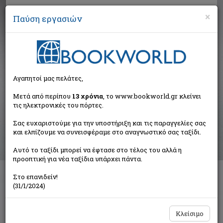
×
Παύση εργασιών
Αναζήτηση
Αγαπητοί μας πελάτες,
Αποτελέσματα αναζήτησης
Μετά από περίπου
13 χρόνια
, το www.bookworld.gr κλείνει
τις ηλεκτρονικές του πόρτες.
Αποτελέσματα αναζήτησης για:
Σας ευχαριστούμε για την υποστήριξη και τις παραγγελίες σας
Συγγραφέας: Παπαγεωργίου - Βενετάς
και ελπίζουμε να συνεισφέραμε στο αναγνωστικό σας ταξίδι.
Αλέξανδρος (25 βιβλία)
Ταξινόμηση ανά:
Αυτό το ταξίδι μπορεί να έφτασε στο τέλος του αλλά η
προοπτική για νέα ταξίδια υπάρχει πάντα.
Στο επανιδείν!
(31/1/2024)
1
2
Κλείσιμο