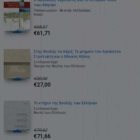
Ο αθηναϊκός περίπατος και το ιστορικό τοπίο
των Αθηνών
Παπαγεωργίου - Βενετάς Αλέξανδρος
Καπόν
€68,57
€61,71
Στης Βουλής τα πέριξ: Το μνημείο του Αγνώστου
Στρατιώτη και ο Εθνικός Κήπος
Συλλογικό έργο
Ίδρυμα της Βουλής των Ελλήνων
€30,00
€27,00
Το κτήριο της Βουλής των Ελλήνων
Συλλογικό έργο
Βουλή των Ελλήνων
€79,62
€71,66