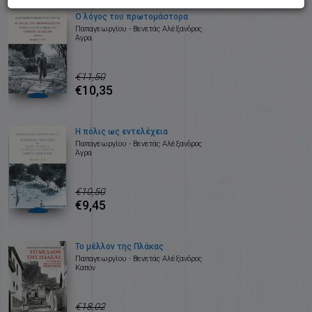
Ο λόγος του πρωτομάστορα
Παπαγεωργίου - Βενετάς Αλέξανδρος
Άγρα
€11,50
€10,35
Η πόλις ως εντελέχεια
Παπαγεωργίου - Βενετάς Αλέξανδρος
Άγρα
€10,50
€9,45
Το μέλλον της Πλάκας
Παπαγεωργίου - Βενετάς Αλέξανδρος
Καπόν
€18,02