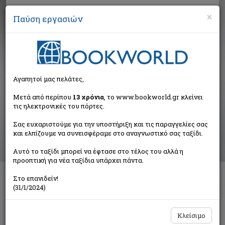
×
Παύση εργασιών
Αναζήτηση
Αγαπητοί μας πελάτες,
Αποτελέσματα αναζήτησης
Μετά από περίπου
13 χρόνια
, το www.bookworld.gr κλείνει
τις ηλεκτρονικές του πόρτες.
Αποτελέσματα αναζήτησης για:
Σας ευχαριστούμε για την υποστήριξη και τις παραγγελίες σας
Συγγραφέας: Masterton Graham (27 βιβλία)
και ελπίζουμε να συνεισφέραμε στο αναγνωστικό σας ταξίδι.
Ταξινόμηση ανά:
Αυτό το ταξίδι μπορεί να έφτασε στο τέλος του αλλά η
προοπτική για νέα ταξίδια υπάρχει πάντα.
Στο επανιδείν!
1
2
3
(31/1/2024)
Κλείσιμο