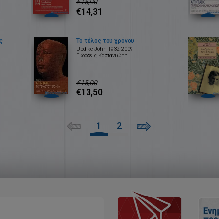
€15,90
€14,31
ς
Το τέλος του χρόνου
Updike John 1932-2009
Εκδόσεις Καστανιώτη
€15,00
€13,50
1
2