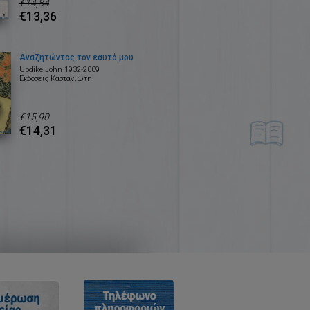
€14,84
€13,36
Αναζητώντας τον εαυτό μου
Updike John 1932-2009
Εκδόσεις Καστανιώτη
€15,90
€14,31