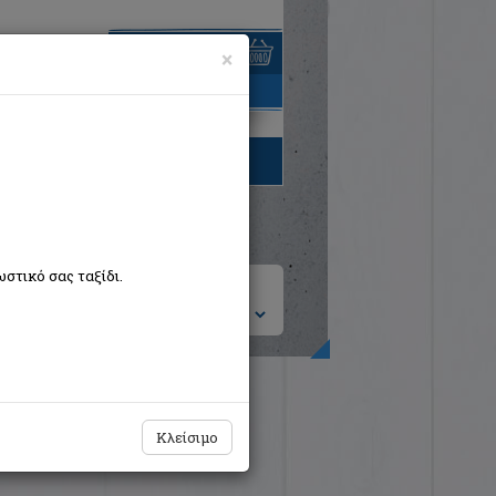
×
είναι άδειο
τηγορίες βιβλίων
στικό σας ταξίδι.
ση ανά:
Κλείσιμο