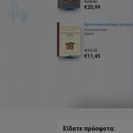
€23,32
€20,99
Χριστουγεννιάτικες ιστορίε
Συλλογικό έργο
Ερατώ
€12,72
€11,45
Είδατε πρόσφατα: