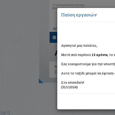
Το ηλεκτρονικό κατάστημα
βιβλίων που αναζητούσατε!
Παύση εργασιών
|
|
|
Αρχική
Το καλάθι μου
Εγγραφή
Σύνδ
Αναζήτηση
Αγαπητοί μας πελάτες,
Αποτελέσματα ανα
Μετά από περίπου
13 χρόνια
, το
Σας ευχαριστούμε για την υποστή
Αποτελέσματα αναζήτησης για:
Συγγραφέας: Updike John (21 
Αυτό το ταξίδι μπορεί να έφτασε 
Στο επανιδείν!
(31/1/2024)