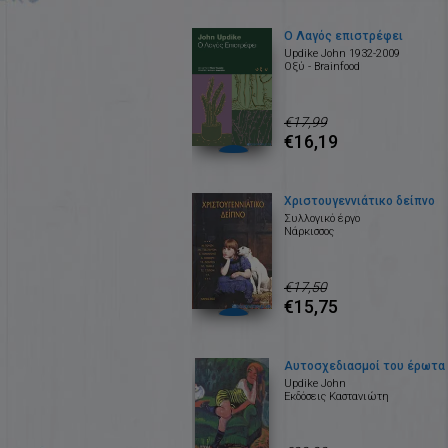
Ο Λαγός επιστρέφει
Updike John 1932-2009
Οξύ - Brainfood
€17,99
€16,19
Χριστουγεννιάτικο δείπνο
Συλλογικό έργο
Νάρκισσος
€17,50
€15,75
Αυτοσχεδιασμοί του έρωτα
Updike John
Εκδόσεις Καστανιώτη