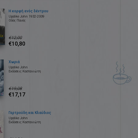
Η κορφή ενός δέντρου
Updike John 1932-2009
Οδός Πανός
€12,00
€10,80
Χωριά
Updike John
Εκδόσεις Καστανιώτη
€19,08
€17,17
Γερτρούδη και Κλαύδιος
Updike John
Εκδόσεις Καστανιώτη