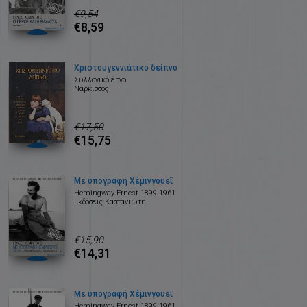
€9,54
€8,59
Χριστουγεννιάτικο δείπνο
Συλλογικό έργο
Νάρκισσος
€17,50
€15,75
Με υπογραφή Χέμινγουεϊ
Hemingway Ernest 1899-1961
Εκδόσεις Καστανιώτη
€15,90
€14,31
Με υπογραφή Χέμινγουεϊ
Hemingway Ernest 1899-1961