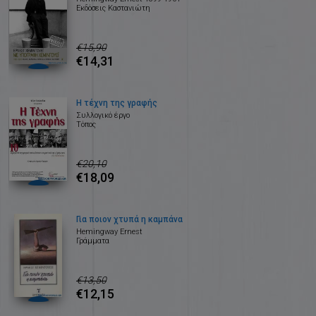
Εκδόσεις Καστανιώτη
€15,90
€14,31
Η τέχνη της γραφής
Συλλογικό έργο
Τόπος
€20,10
€18,09
Για ποιον χτυπά η καμπάνα
Hemingway Ernest
Γράμματα
€13,50
€12,15