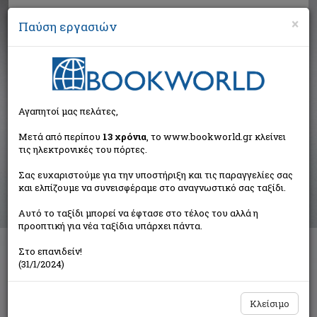
×
Παύση εργασιών
Αναζήτηση
Αγαπητοί μας πελάτες,
Αποτελέσματα αναζήτησης
Μετά από περίπου
13 χρόνια
, το www.bookworld.gr κλείνει
τις ηλεκτρονικές του πόρτες.
Αποτελέσματα αναζήτησης για:
Σας ευχαριστούμε για την υποστήριξη και τις παραγγελίες σας
Συγγραφέας: Hemingway Ernest (64 βιβλία)
και ελπίζουμε να συνεισφέραμε στο αναγνωστικό σας ταξίδι.
Ταξινόμηση ανά:
Αυτό το ταξίδι μπορεί να έφτασε στο τέλος του αλλά η
προοπτική για νέα ταξίδια υπάρχει πάντα.
Στο επανιδείν!
1
2
(31/1/2024)
Κλείσιμο