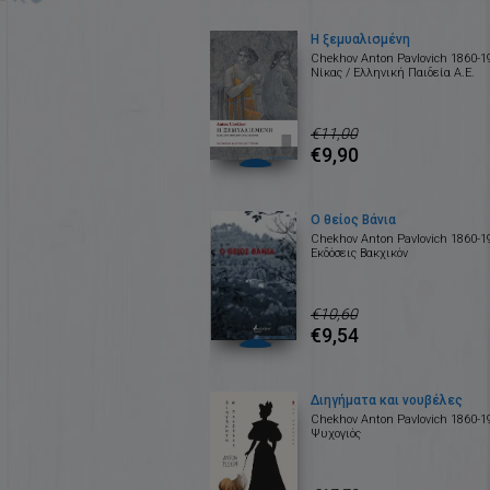
Η ξεµυαλισµένη
Chekhov Anton Pavlovich 1860-1
Νίκας / Ελληνική Παιδεία Α.Ε.
€11,00
€9,90
Ο θείος Βάνια
Chekhov Anton Pavlovich 1860-1
Εκδόσεις Βακχικόν
€10,60
€9,54
Διηγήματα και νουβέλες
Chekhov Anton Pavlovich 1860-1
Ψυχογιός