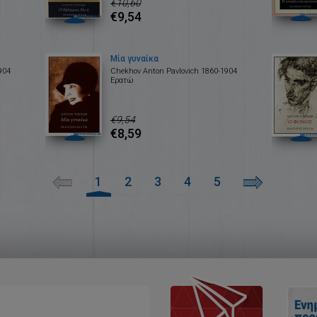
€10,60
€9,54
Μία γυναίκα
904
Chekhov Anton Pavlovich 1860-1904
Ερατώ
€9,54
€8,59
1
2
3
4
5