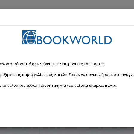
εση
Κα
ζήτησης
 www.bookworld.gr κλείνει τις ηλεκτρονικές του πόρτες.
ριξη και τις παραγγελίες σας και ελπίζουμε να συνεισφέραμε στο αναγνω
Ταξινόμη
avlovich 1860-1904 (121 βιβλία)
στο τέλος του αλλά η προοπτική για νέα ταξίδια υπάρχει πάντα.
1
2
3
4
5