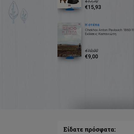
€17,70
€15,93
Η στέπα
Chekhov Anton Pavlovich 1860-1
Εκδόσεις Καστανιώτη
€10,00
€9,00
Είδατε πρόσφατα: