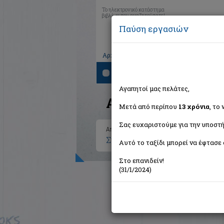
Το ηλεκτρονικό κατάστημα
βιβλίων που αναζητούσατε!
Παύση εργασιών
|
|
|
Αρχική
Το καλάθι μου
Εγγραφή
Σύνδ
Αναζήτηση
Αγαπητοί μας πελάτες,
Αποτελέσματα ανα
Μετά από περίπου
13 χρόνια
, το
Σας ευχαριστούμε για την υποστή
Αποτελέσματα αναζήτησης για:
Συγγραφέας: Chekhov Anton P
Αυτό το ταξίδι μπορεί να έφτασε 
Στο επανιδείν!
(31/1/2024)