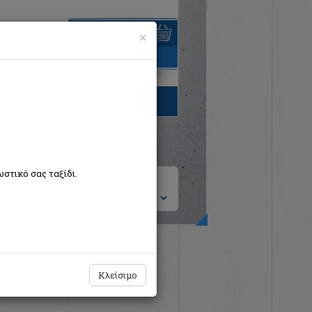
×
είναι άδειο
τηγορίες βιβλίων
στικό σας ταξίδι.
ση ανά:
Κλείσιμο