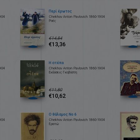
Περί έρωτος
904
Chekhov Anton Pavlovich 1860-1904
Ροές
€14,84
€13,36
Η στέπα
904
Chekhov Anton Pavlovich 1860-1904
Εκδόσεις Γκοβόστη
€11,80
€10,62
Ο θάλαμος Νο 6
904
Chekhov Anton Pavlovich 1860-1904
Ερατώ