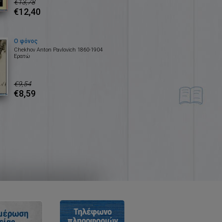
€13,78
€12,40
Ο φόνος
Chekhov Anton Pavlovich 1860-1904
Ερατώ
€9,54
€8,59