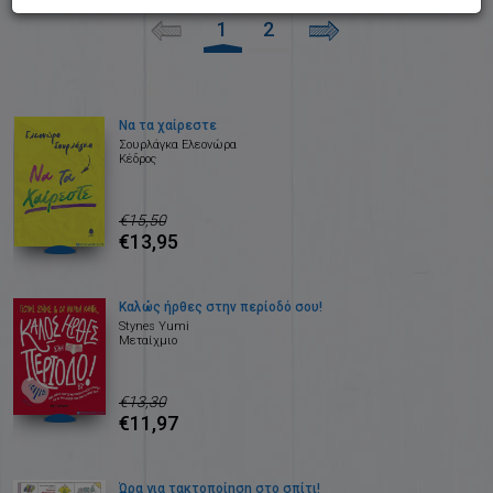
1
2
Να τα χαίρεστε
Σουρλάγκα Ελεονώρα
Κέδρος
€15,50
€13,95
Καλώς ήρθες στην περίοδό σου!
Stynes Yumi
Μεταίχμιο
€13,30
€11,97
Ώρα για τακτοποίηση στο σπίτι!