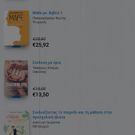
Μάθε με. Βιβλίο 1
Παπαναστασίου Φώτης
Ψυχογιός
€28,80
€25,92
Σύνδεση με όρια
Τσαπέκου Κλαίρη
Οσελότος
€15,00
€13,50
Συνδυάζοντας το παιχνίδι και τη μάθηση στην
προσχολική ηλικία
Axelsson Suzanne
Μεταίχμιο