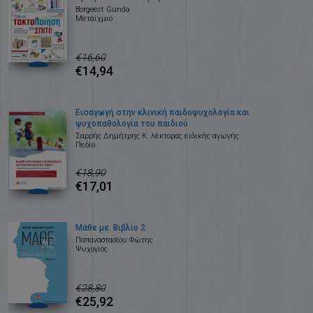
Borgeest Gunda
Μεταίχμιο
€16,60
€14,94
Εισαγωγή στην κλινική παιδοψυχολογία και
ψυχοπαθολογία του παιδιού
Σαρρής Δημήτρης Κ. λέκτορας ειδικής αγωγής
Πεδίο
€18,90
€17,01
Μάθε με. Βιβλίο 2
Παπαναστασίου Φώτης
Ψυχογιός
€28,80
€25,92