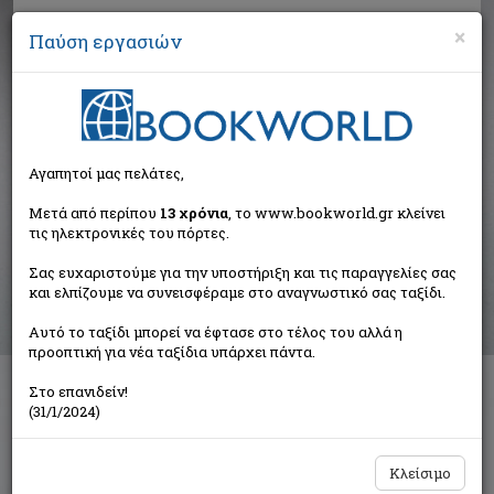
×
Παύση εργασιών
Αναζήτηση
Αγαπητοί μας πελάτες,
Βιβλία στην κατηγορία
Μετά από περίπου
13 χρόνια
, το www.bookworld.gr κλείνει
τις ηλεκτρονικές του πόρτες.
Ψυχολογία
>
Πρακτική Ψυχολογία
>
Γονείς και Παιδιά
Σας ευχαριστούμε για την υποστήριξη και τις παραγγελίες σας
και ελπίζουμε να συνεισφέραμε στο αναγνωστικό σας ταξίδι.
Ταξινόμηση ανά:
Αυτό το ταξίδι μπορεί να έφτασε στο τέλος του αλλά η
προοπτική για νέα ταξίδια υπάρχει πάντα.
Στο επανιδείν!
Διαθέσιμες υποκατηγορίες
(31/1/2024)
Γονείς και Παιδιά
Διαπροσωπικές Σχέσεις
Εργασιακές Σχέσεις
Συμβουλευτική
Κλείσιμο