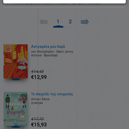
Μυθιστόρημα Φαντασίας
Ποίηση
Δοκίμιο
Θέατρο
1
2
Λατρεμένε μου Καρλ
von Westphalen - Marx Jenny
Archive - Brainfood
€14,43
€12,99
Το παιχνίδι της υπομονής
Armas Elena
Διόπτρα
€17,70
€15,93