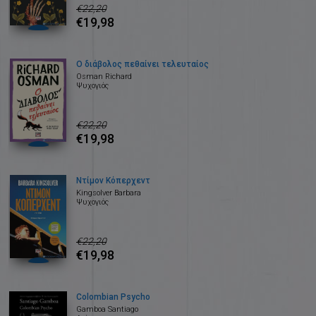
€22,20
€19,98
Ο διάβολος πεθαίνει τελευταίος
Osman Richard
Ψυχογιός
€22,20
€19,98
Ντίμον Κόπερχεντ
Kingsolver Barbara
Ψυχογιός
€22,20
€19,98
Colombian Psycho
Gamboa Santiago