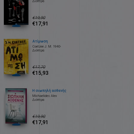
Διόπτρα
€19,90
€17,91
Ατίμωση
Coetzee J. M. 1940-
Διόπτρα
€17,70
€15,93
Η σιωπηλή ασθενής
Michaelides Alex
Διόπτρα
€19,90
€17,91