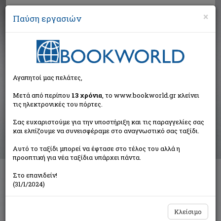
×
Παύση εργασιών
Αναζήτηση
Αγαπητοί μας πελάτες,
Βιβλία στην κατηγορία
Μετά από περίπου
13 χρόνια
, το www.bookworld.gr κλείνει
τις ηλεκτρονικές του πόρτες.
Λογοτεχνία
>
Μεταφρασμένη λογοτεχνία
Σας ευχαριστούμε για την υποστήριξη και τις παραγγελίες σας
και ελπίζουμε να συνεισφέραμε στο αναγνωστικό σας ταξίδι.
Ταξινόμηση ανά:
Αυτό το ταξίδι μπορεί να έφτασε στο τέλος του αλλά η
προοπτική για νέα ταξίδια υπάρχει πάντα.
Στο επανιδείν!
Διαθέσιμες υποκατηγορίες
(31/1/2024)
Κλασική Μεταφρασμένη Λογοτεχνία
Σύγχρονη Μεταφρασμένη Λογοτεχνία
Κλείσιμο
Αστυνομικό Μυθιστόρημα
Ιστορικό Μυθιστόρημα