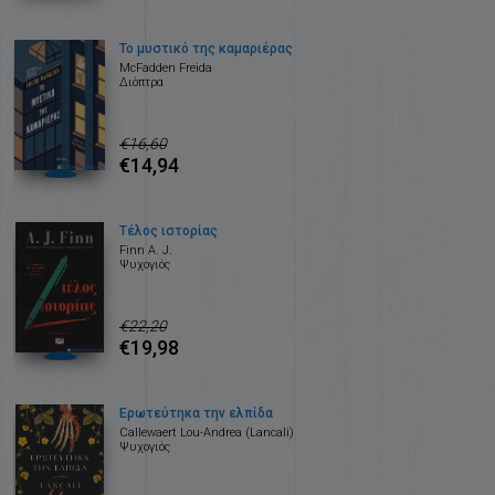
Το μυστικό της καμαριέρας
McFadden Freida
Διόπτρα
€16,60
€14,94
Τέλος ιστορίας
Finn A. J.
Ψυχογιός
€22,20
€19,98
Ερωτεύτηκα την ελπίδα
Callewaert Lou-Andrea (Lancali)
Ψυχογιός