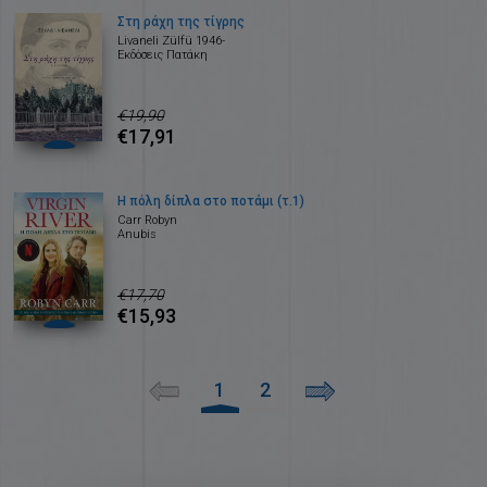
Στη ράχη της τίγρης
Livaneli Zülfü 1946-
Εκδόσεις Πατάκη
€19,90
€17,91
Η πόλη δίπλα στο ποτάμι (τ.1)
Carr Robyn
Anubis
€17,70
€15,93
1
2