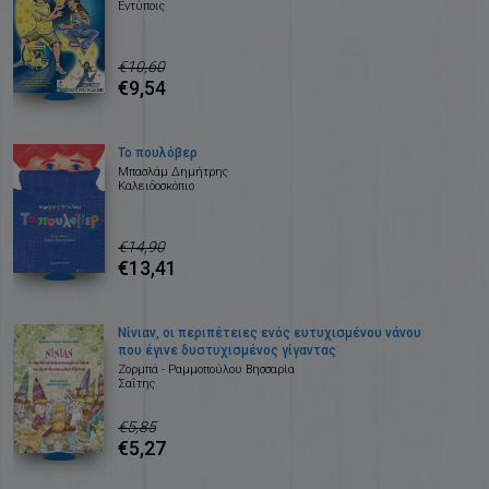
Εντύποις
€10,60
€9,54
Το πουλόβερ
Μπασλάμ Δημήτρης
Καλειδοσκόπιο
€14,90
€13,41
Νίνιαν, οι περιπέτειες ενός ευτυχισμένου νάνου
που έγινε δυστυχισμένος γίγαντας
Ζορμπά - Ραμμοπούλου Βησσαρία
Σαΐτης
€5,85
€5,27