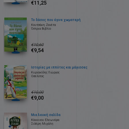
€11,25
Το δάσος που έγινε χωματερή
Κουτσάκη Ζανέτα
Όστρια Βιβλίο
€10,60
€9,54
Ιστορίες με ιππότες και μάγισσες
Κυριακίδης Γιώργος
Οσελότος
€10,00
€9,00
Μια λευκή σελίδα
Κόκκινου Ελεωνόρα
Σιδέρη Μιχάλη