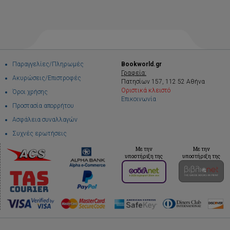
Παραγγελίες/Πληρωμές
Bookworld.gr
Γραφεία:
Ακυρώσεις/Επιστροφές
Πατησίων 157, 112 52 Αθήνα
Οριστικά κλειστό
Όροι χρήσης
Επικοινωνία
Προστασία απορρήτου
Ασφάλεια συναλλαγών
Συχνές ερωτήσεις
Με την
Με την
υποστήριξη της
υποστήριξη της