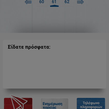
60
61
62
Είδατε πρόσφατα: