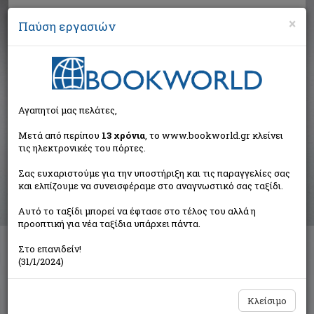
×
Παύση εργασιών
Αναζήτηση
Αγαπητοί μας πελάτες,
Βιβλία στην κατηγορία
Μετά από περίπου
13 χρόνια
, το www.bookworld.gr κλείνει
τις ηλεκτρονικές του πόρτες.
Παιδικά - Εφηβικά
Σας ευχαριστούμε για την υποστήριξη και τις παραγγελίες σας
και ελπίζουμε να συνεισφέραμε στο αναγνωστικό σας ταξίδι.
Ταξινόμηση ανά:
Αυτό το ταξίδι μπορεί να έφτασε στο τέλος του αλλά η
προοπτική για νέα ταξίδια υπάρχει πάντα.
Στο επανιδείν!
Διαθέσιμες υποκατηγορίες
(31/1/2024)
Παραμύθια
Προσχολικής Ηλικίας
Παιδική και Εφηβική Λογοτεχνία
Εορταστικά - Επετειακά
Κλείσιμο
Δραστηριότητες - Χειροτεχνίες
Ημερολόγια - Λευκώματα