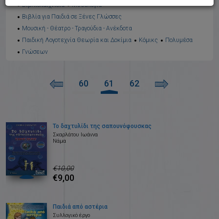
Βιβλιοπαιχνίδια
Μυθολογία
Βιβλία για Παιδιά σε Ξένες Γλώσσες
Μουσική - Θέατρο - Τραγούδια - Ανέκδοτα
Παιδική Λογοτεχνία Θεωρία και Δοκίμια
Κόμικς
Πολυμέσα
Γνώσεων
60
61
62
Το δαχτυλίδι της σαπουνόφουσκας
Σκαρλάτου Ιωάννα
Νάμα
€10,00
€9,00
Παιδιά από αστέρια
Συλλογικό έργο