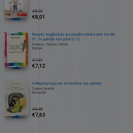
€8,90
€8,01
Μικρές συμβουλές για μεγάλα παιδιά από τον ΜΙ-
ΣΥ, το μολύβι που μιλά! (τ.1)
Ντάσιου - Γιάννου Αθηνά
Κάστρο
€7,91
€7,12
Η Μαγιόφτερη και τα πονίδια της αγάπης
Στράνη Λενέτα
Κουκκίδα
€8,48
€7,63