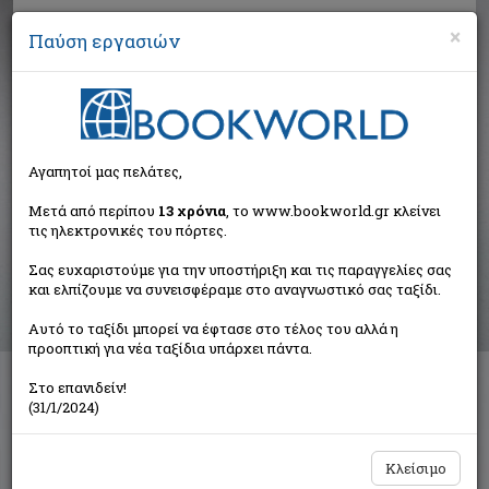
×
Παύση εργασιών
Αναζήτηση
Αγαπητοί μας πελάτες,
Βιβλία στην κατηγορία
Μετά από περίπου
13 χρόνια
, το www.bookworld.gr κλείνει
τις ηλεκτρονικές του πόρτες.
Παιδικά - Εφηβικά
Σας ευχαριστούμε για την υποστήριξη και τις παραγγελίες σας
και ελπίζουμε να συνεισφέραμε στο αναγνωστικό σας ταξίδι.
Ταξινόμηση ανά:
Αυτό το ταξίδι μπορεί να έφτασε στο τέλος του αλλά η
προοπτική για νέα ταξίδια υπάρχει πάντα.
Στο επανιδείν!
Διαθέσιμες υποκατηγορίες
(31/1/2024)
Παραμύθια
Προσχολικής Ηλικίας
Παιδική και Εφηβική Λογοτεχνία
Εορταστικά - Επετειακά
Κλείσιμο
Δραστηριότητες - Χειροτεχνίες
Ημερολόγια - Λευκώματα