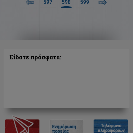
597
598
599
Είδατε πρόσφατα: