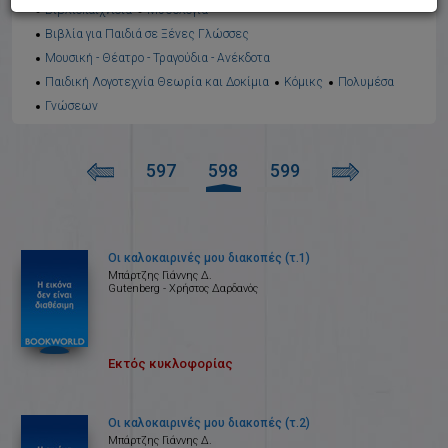
Βιβλιοπαιχνίδια
Μυθολογία
Βιβλία για Παιδιά σε Ξένες Γλώσσες
Μουσική - Θέατρο - Τραγούδια - Ανέκδοτα
Παιδική Λογοτεχνία Θεωρία και Δοκίμια
Κόμικς
Πολυμέσα
Γνώσεων
597
598
599
Οι καλοκαιρινές μου διακοπές (τ.1)
Μπάρτζης Γιάννης Δ.
Gutenberg - Χρήστος Δαρδανός
Εκτός κυκλοφορίας
Οι καλοκαιρινές μου διακοπές (τ.2)
Μπάρτζης Γιάννης Δ.