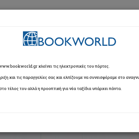
εση
Κα
ρία
 www.bookworld.gr κλείνει τις ηλεκτρονικές του πόρτες.
ριξη και τις παραγγελίες σας και ελπίζουμε να συνεισφέραμε στο αναγνω
Ταξινόμη
στο τέλος του αλλά η προοπτική για νέα ταξίδια υπάρχει πάντα.
αιδική και Εφηβική Λογοτεχνία
Εορταστικά - Επετειακά
Δραστηριότητες - Χε
για Παιδιά σε Ξένες Γλώσσες
Μουσική - Θέατρο - Τραγούδια - Ανέκδοτα
Παιδι