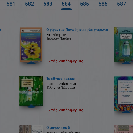
581
582
583
584
585
586
587
)
Ο γίγαντας Πανσές και η Φεγγαρένια
Βασιλάκη Πόλυ
Εκδόσεις Πατάκη
Εκτός κυκλοφορίας
Το εθνικό παπάκι
Ρώσση - Ζαΐρη Ρένα
Ελληνικά Γράμματα
Εκτός κυκλοφορίας
Ο μάγος του 5
Χαραλαμπίδης Λάμπης