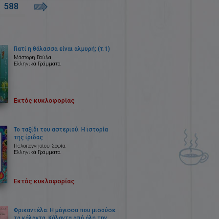
588
Γιατί η θάλασσα είναι αλμυρή; (τ.1)
Μάστορη Βούλα
Ελληνικά Γράμματα
Εκτός κυκλοφορίας
Το ταξίδι του αστεριού. Η ιστορία
της ίριδας
Πελοποννησίου Σοφία
Ελληνικά Γράμματα
Εκτός κυκλοφορίας
Φρικαντέλα: Η μάγισσα που μισούσε
τα κάλαντα. Κάλαντα από όλη την