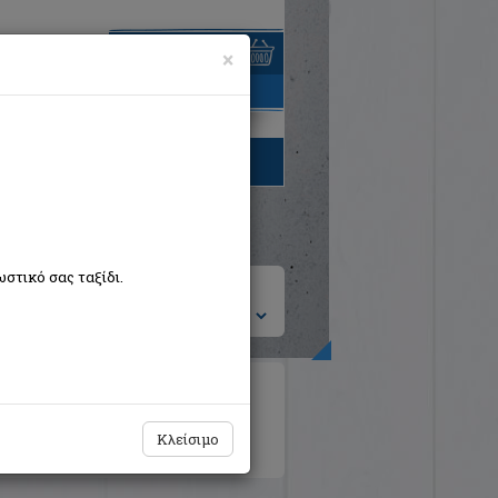
×
είναι άδειο
τηγορίες βιβλίων
στικό σας ταξίδι.
ση ανά:
ιροτεχνίες
Ημερολόγια - Λευκώματα
κή Λογοτεχνία Θεωρία και Δοκίμια
Κλείσιμο