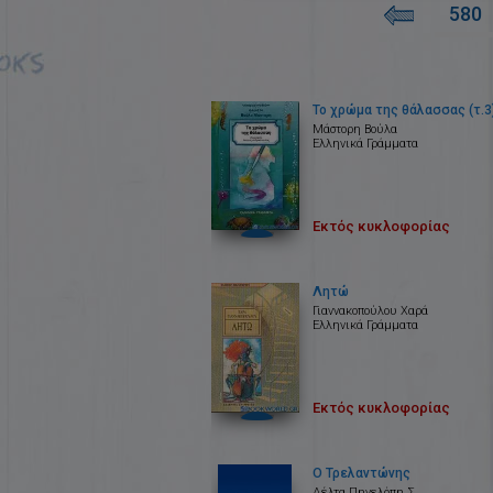
580
Το χρώμα της θάλασσας (τ.3
Μάστορη Βούλα
Ελληνικά Γράμματα
Εκτός κυκλοφορίας
Λητώ
Γιαννακοπούλου Χαρά
Ελληνικά Γράμματα
Εκτός κυκλοφορίας
Ο Τρελαντώνης
Δέλτα Πηνελόπη Σ.