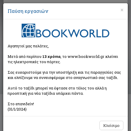
×
Παύση εργασιών
Αναζήτηση
Αγαπητοί μας πελάτες,
Βιβλία στην κατηγορία
Μετά από περίπου
13 χρόνια
, το www.bookworld.gr κλείνει
τις ηλεκτρονικές του πόρτες.
Παιδικά - Εφηβικά
Σας ευχαριστούμε για την υποστήριξη και τις παραγγελίες σας
και ελπίζουμε να συνεισφέραμε στο αναγνωστικό σας ταξίδι.
Ταξινόμηση ανά:
Αυτό το ταξίδι μπορεί να έφτασε στο τέλος του αλλά η
προοπτική για νέα ταξίδια υπάρχει πάντα.
Στο επανιδείν!
Διαθέσιμες υποκατηγορίες
(31/1/2024)
Παραμύθια
Προσχολικής Ηλικίας
Παιδική και Εφηβική Λογοτεχνία
Εορταστικά - Επετειακά
Κλείσιμο
Δραστηριότητες - Χειροτεχνίες
Ημερολόγια - Λευκώματα