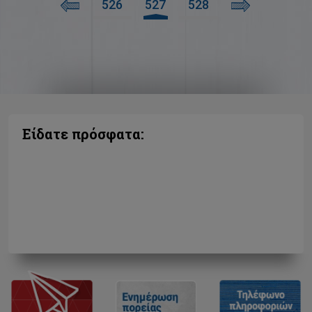
526
527
528
Είδατε πρόσφατα: