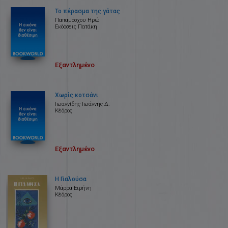
Το πέρασμα της γάτας
Παπαμόσχου Ηρώ
Εκδόσεις Πατάκη
Εξαντλημένο
Χωρίς κοτσάνι
Ιωαννίδης Ιωάννης Δ.
Κέδρος
Εξαντλημένο
Η Γιαλούσα
Μάρρα Ειρήνη
Κέδρος