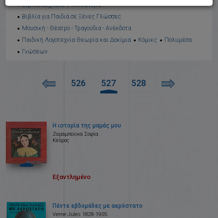
Βιβλιοπαιχνίδια
Μυθολογία
Βιβλία για Παιδιά σε Ξένες Γλώσσες
Μουσική - Θέατρο - Τραγούδια - Ανέκδοτα
Παιδική Λογοτεχνία Θεωρία και Δοκίμια
Κόμικς
Πολυμέσα
Γνώσεων
526
527
528
Η ιστορία της μαμάς μου
Ζαραμπούκα Σοφία
Κέδρος
Εξαντλημένο
Πέντε εβδομάδες με αερόστατο
Verne Jules 1828-1905