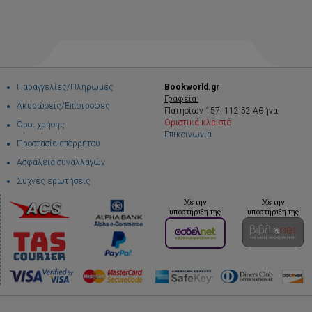
Παραγγελίες/Πληρωμές
Bookworld.gr
Γραφεία:
Ακυρώσεις/Επιστροφές
Πατησίων 157, 112 52 Αθήνα
Οριστικά κλειστό
Όροι χρήσης
Επικοινωνία
Προστασία απορρήτου
Ασφάλεια συναλλαγών
Συχνές ερωτήσεις
Με την
Με την
υποστήριξη της
υποστήριξη της