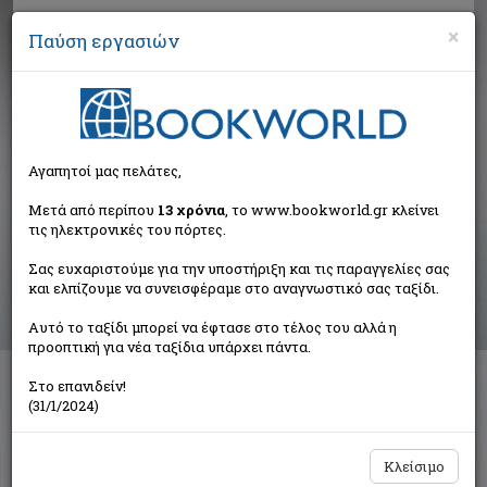
×
Παύση εργασιών
Αναζήτηση
Αγαπητοί μας πελάτες,
Βιβλία στην κατηγορία
Μετά από περίπου
13 χρόνια
, το www.bookworld.gr κλείνει
τις ηλεκτρονικές του πόρτες.
Παιδικά - Εφηβικά
Σας ευχαριστούμε για την υποστήριξη και τις παραγγελίες σας
και ελπίζουμε να συνεισφέραμε στο αναγνωστικό σας ταξίδι.
Ταξινόμηση ανά:
Αυτό το ταξίδι μπορεί να έφτασε στο τέλος του αλλά η
προοπτική για νέα ταξίδια υπάρχει πάντα.
Στο επανιδείν!
Διαθέσιμες υποκατηγορίες
(31/1/2024)
Παραμύθια
Προσχολικής Ηλικίας
Παιδική και Εφηβική Λογοτεχνία
Εορταστικά - Επετειακά
Κλείσιμο
Δραστηριότητες - Χειροτεχνίες
Ημερολόγια - Λευκώματα