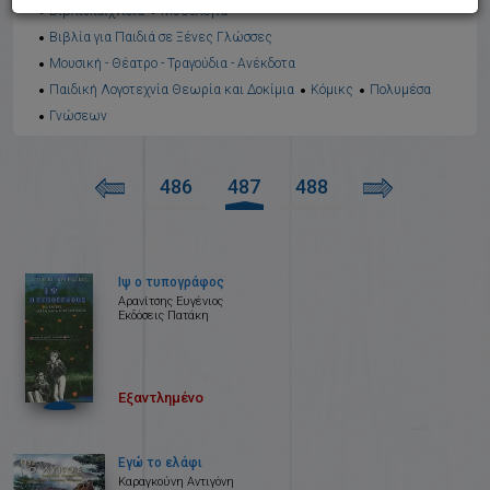
Βιβλιοπαιχνίδια
Μυθολογία
Βιβλία για Παιδιά σε Ξένες Γλώσσες
Μουσική - Θέατρο - Τραγούδια - Ανέκδοτα
Παιδική Λογοτεχνία Θεωρία και Δοκίμια
Κόμικς
Πολυμέσα
Γνώσεων
486
487
488
Ιψ ο τυπογράφος
Αρανίτσης Ευγένιος
Εκδόσεις Πατάκη
Εξαντλημένο
Εγώ το ελάφι
Καραγκούνη Αντιγόνη