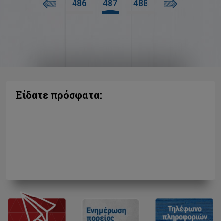
486
487
488
Είδατε πρόσφατα: