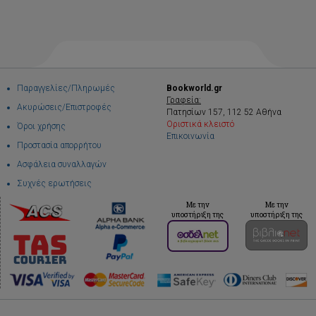
Παραγγελίες/Πληρωμές
Bookworld.gr
Γραφεία:
Ακυρώσεις/Επιστροφές
Πατησίων 157, 112 52 Αθήνα
Οριστικά κλειστό
Όροι χρήσης
Επικοινωνία
Προστασία απορρήτου
Ασφάλεια συναλλαγών
Συχνές ερωτήσεις
Με την
Με την
υποστήριξη της
υποστήριξη της