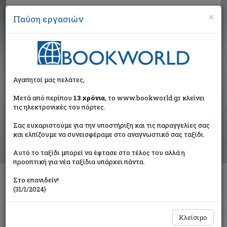
×
Παύση εργασιών
Αναζήτηση
Αγαπητοί μας πελάτες,
Βιβλία στην κατηγορία
Μετά από περίπου
13 χρόνια
, το www.bookworld.gr κλείνει
τις ηλεκτρονικές του πόρτες.
Παιδικά - Εφηβικά
Σας ευχαριστούμε για την υποστήριξη και τις παραγγελίες σας
και ελπίζουμε να συνεισφέραμε στο αναγνωστικό σας ταξίδι.
Ταξινόμηση ανά:
Αυτό το ταξίδι μπορεί να έφτασε στο τέλος του αλλά η
προοπτική για νέα ταξίδια υπάρχει πάντα.
Στο επανιδείν!
Διαθέσιμες υποκατηγορίες
(31/1/2024)
Παραμύθια
Προσχολικής Ηλικίας
Παιδική και Εφηβική Λογοτεχνία
Εορταστικά - Επετειακά
Κλείσιμο
Δραστηριότητες - Χειροτεχνίες
Ημερολόγια - Λευκώματα