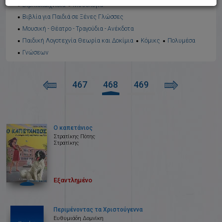
Βιβλιοπαιχνίδια
Μυθολογία
Βιβλία για Παιδιά σε Ξένες Γλώσσες
Μουσική - Θέατρο - Τραγούδια - Ανέκδοτα
Παιδική Λογοτεχνία Θεωρία και Δοκίμια
Κόμικς
Πολυμέσα
Γνώσεων
467
468
469
Ο καπετάνιος
Στρατίκης Πότης
Στρατίκης
Εξαντλημένο
Περιμένοντας τα Χριστούγεννα
Ευθυμιάδη Δομνίκη