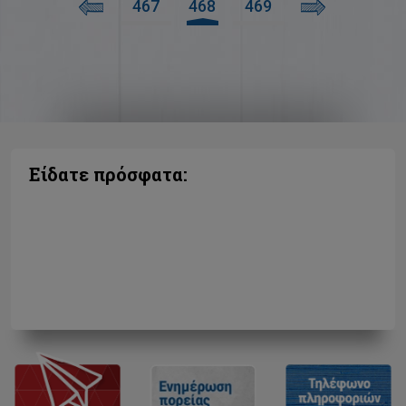
467
468
469
Είδατε πρόσφατα: