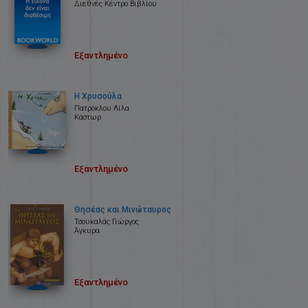
Διεθνές Κέντρο Βιβλίου
Εξαντλημένο
Η Χρυσούλα
Πατρόκλου Λίλα
Κάστωρ
Εξαντλημένο
Θησέας και Μινώταυρος
Τσουκαλάς Γιώργος
Άγκυρα
Εξαντλημένο