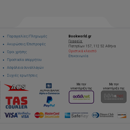
Παραγγελίες/Πληρωμές
Bookworld.gr
Γραφεία:
Ακυρώσεις/Επιστροφές
Πατησίων 157, 112 52 Αθήνα
Οριστικά κλειστό
Όροι χρήσης
Επικοινωνία
Προστασία απορρήτου
Ασφάλεια συναλλαγών
Συχνές ερωτήσεις
Με την
Με την
υποστήριξη της
υποστήριξη της