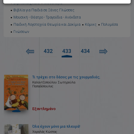
Βιβλιοπαιχνίδια
Μυθολογία
Βιβλία για Παιδιά σε Ξένες Γλώσσες
Μουσική - Θέατρο - Τραγούδια - Ανέκδοτα
Παιδική Λογοτεχνία Θεωρία και Δοκίμια
Κόμικς
Πολυμέσα
Γνώσεων
432
433
434
Τι τρέχει στο δάσος με τις χουρμαδιές;
Καλαντζοπούλου Σωτηρούλα
Παπαδόπουλος
Εξαντλημένο
Όλα έχουν μόνο μια πλευρά!
Χαραλάς Κώστας