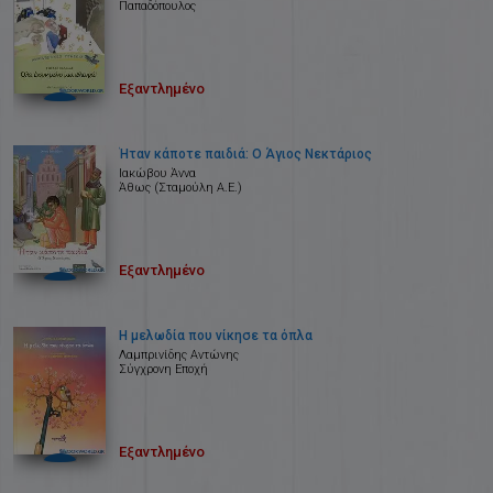
Παπαδόπουλος
Εξαντλημένο
Ήταν κάποτε παιδιά: Ο Άγιος Νεκτάριος
Ιακώβου Άννα
Άθως (Σταμούλη Α.Ε.)
Εξαντλημένο
Η μελωδία που νίκησε τα όπλα
Λαμπρινίδης Αντώνης
Σύγχρονη Εποχή
Εξαντλημένο