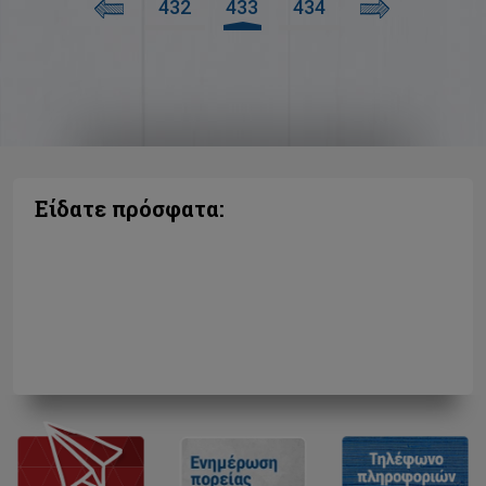
432
433
434
Είδατε πρόσφατα: