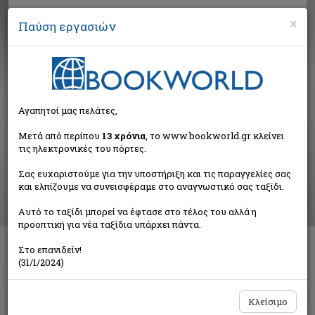
×
Παύση εργασιών
Αναζήτηση
Αγαπητοί μας πελάτες,
Βιβλία στην κατηγορία
Μετά από περίπου
13 χρόνια
, το www.bookworld.gr κλείνει
τις ηλεκτρονικές του πόρτες.
Παιδικά - Εφηβικά
Σας ευχαριστούμε για την υποστήριξη και τις παραγγελίες σας
και ελπίζουμε να συνεισφέραμε στο αναγνωστικό σας ταξίδι.
Ταξινόμηση ανά:
Αυτό το ταξίδι μπορεί να έφτασε στο τέλος του αλλά η
προοπτική για νέα ταξίδια υπάρχει πάντα.
Στο επανιδείν!
Διαθέσιμες υποκατηγορίες
(31/1/2024)
Παραμύθια
Προσχολικής Ηλικίας
Παιδική και Εφηβική Λογοτεχνία
Εορταστικά - Επετειακά
Κλείσιμο
Δραστηριότητες - Χειροτεχνίες
Ημερολόγια - Λευκώματα