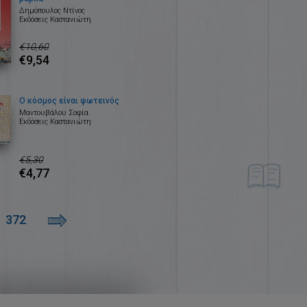
Δημόπουλος Ντίνος
Εκδόσεις Καστανιώτη
€10,60
€9,54
Ο κόσμος είναι φωτεινός
Μαντουβάλου Σοφία
Εκδόσεις Καστανιώτη
€5,30
€4,77
372