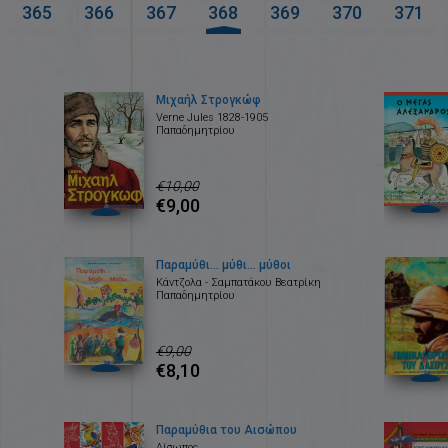
365
366
367
368
369
370
371
Μιχαήλ Στρογκώφ
Verne Jules 1828-1905
Παπαδημητρίου
€10,00
€9,00
Παραμύθι... μύθι... μύθοι
Κάντζολα - Σαμπατάκου Βεατρίκη
Παπαδημητρίου
€9,00
€8,10
Παραμύθια του Αισώπου
Αίσωπος