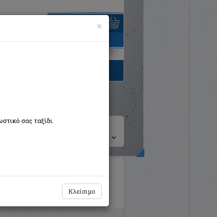
×
είναι άδειο
τηγορίες βιβλίων
στικό σας ταξίδι.
ση ανά:
ιροτεχνίες
Ημερολόγια - Λευκώματα
κή Λογοτεχνία Θεωρία και Δοκίμια
Κλείσιμο