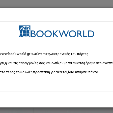
εση
Κα
ρία
 www.bookworld.gr κλείνει τις ηλεκτρονικές του πόρτες.
ριξη και τις παραγγελίες σας και ελπίζουμε να συνεισφέραμε στο αναγνω
Ταξινόμη
στο τέλος του αλλά η προοπτική για νέα ταξίδια υπάρχει πάντα.
αιδική και Εφηβική Λογοτεχνία
Εορταστικά - Επετειακά
Δραστηριότητες - Χε
για Παιδιά σε Ξένες Γλώσσες
Μουσική - Θέατρο - Τραγούδια - Ανέκδοτα
Παιδι