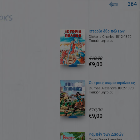
364
Ιστορία δύο πόλεων
Dickens Charles 1812-1870
Παπαδημητρίου
€10,00
€9,00
Οι τρεις σωματοφύλακες
Dumas Alexandre 1802-1870
Παπαδημητρίου
€10,00
€9,00
Ρομπέν των Δασών
Green Roger Lancelyn