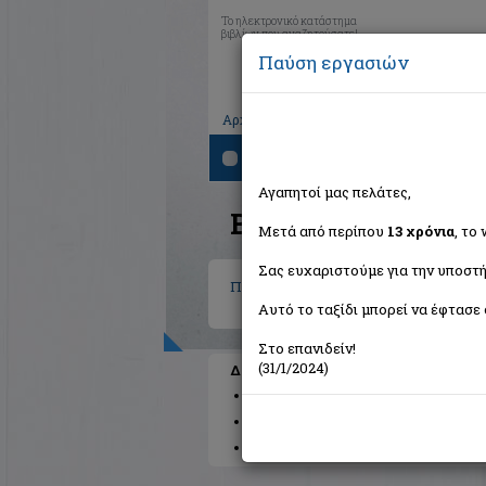
Το ηλεκτρονικό κατάστημα
βιβλίων που αναζητούσατε!
Παύση εργασιών
|
|
|
Αρχική
Το καλάθι μου
Εγγραφή
Σύνδ
Αναζήτηση
Αγαπητοί μας πελάτες,
Βιβλία στην κατηγο
Μετά από περίπου
13 χρόνια
, το
Σας ευχαριστούμε για την υποστή
Παιδικά - Εφηβικά
Αυτό το ταξίδι μπορεί να έφτασε 
Στο επανιδείν!
(31/1/2024)
Διαθέσιμες υποκατηγορίες
Παραμύθια
Προσχολικής Ηλικίας
Π
Βιβλιοπαιχνίδια
Μυθολογία
Βιβλία 
Κόμικς
Πολυμέσα
Γνώσεων