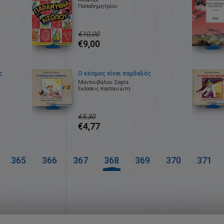
Παπαδημητρίου
€10,00
€9,00
ς
Ο κόσμος είναι παρδαλός
Μαντουβάλου Σοφία
Εκδόσεις Καστανιώτη
€5,30
€4,77
365
366
367
368
369
370
371