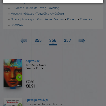
Βιβλιοπαιχνίδια
Μυθολογία
Βιβλία για Παιδιά σε Ξένες Γλώσσες
Μουσική - Θέατρο - Τραγούδια - Ανέκδοτα
Παιδική Λογοτεχνία Θεωρία και Δοκίμια
Κόμικς
Πολυμέσα
Γνώσεων
355
356
357
Δομήνικος
Κοντολέων Μάνος
Εκδόσεις Πατάκη
€9,90
€8,91
Εμένα με νοιάζει
Γρηγοριάδου - Σουρέλη Γαλάτεια