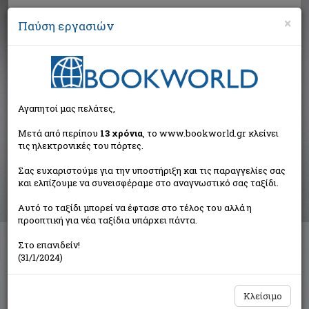
×
Παύση εργασιών
Αναζήτηση
Αγαπητοί μας πελάτες,
Βιβλία στην κατηγορία
Μετά από περίπου
13 χρόνια
, το www.bookworld.gr κλείνει
τις ηλεκτρονικές του πόρτες.
Παιδικά - Εφηβικά
Σας ευχαριστούμε για την υποστήριξη και τις παραγγελίες σας
και ελπίζουμε να συνεισφέραμε στο αναγνωστικό σας ταξίδι.
Ταξινόμηση ανά:
Αυτό το ταξίδι μπορεί να έφτασε στο τέλος του αλλά η
προοπτική για νέα ταξίδια υπάρχει πάντα.
Στο επανιδείν!
Διαθέσιμες υποκατηγορίες
(31/1/2024)
Παραμύθια
Προσχολικής Ηλικίας
Παιδική και Εφηβική Λογοτεχνία
Εορταστικά - Επετειακά
Κλείσιμο
Δραστηριότητες - Χειροτεχνίες
Ημερολόγια - Λευκώματα