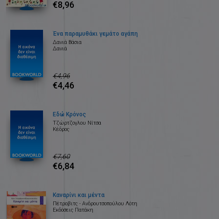
€8,96
Ένα παραμυθάκι γεμάτο αγάπη
Δανιά Βάσια
Δανιά
€4,96
€4,46
Εδώ Κρόνος
Τζώρτζογλου Νίτσα
Κέδρος
€7,60
€6,84
Καναρίνι και μέντα
Πέτροβιτς - Ανδρουτσοπούλου Λότη
Εκδόσεις Πατάκη