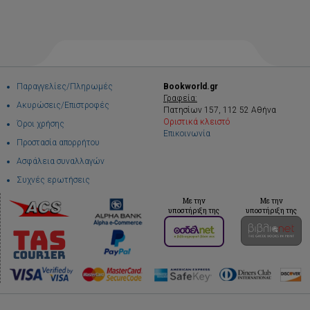
Παραγγελίες/Πληρωμές
Bookworld.gr
Γραφεία:
Ακυρώσεις/Επιστροφές
Πατησίων 157, 112 52 Αθήνα
Οριστικά κλειστό
Όροι χρήσης
Επικοινωνία
Προστασία απορρήτου
Ασφάλεια συναλλαγών
Συχνές ερωτήσεις
Με την
Με την
υποστήριξη της
υποστήριξη της