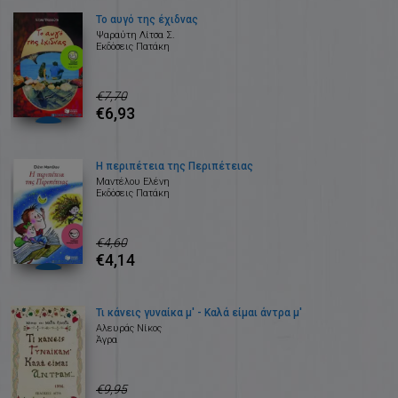
Το αυγό της έχιδνας
Ψαραύτη Λίτσα Σ.
Εκδόσεις Πατάκη
€7,70
€6,93
Η περιπέτεια της Περιπέτειας
Μαντέλου Ελένη
Εκδόσεις Πατάκη
€4,60
€4,14
Τι κάνεις γυναίκα μ' - Καλά είμαι άντρα μ'
Αλευράς Νίκος
Άγρα
€9,95