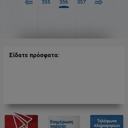
355
356
357
Είδατε πρόσφατα: