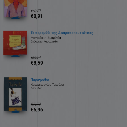
€9,90
€8,91
Το παραμύθι της Ασπροπαπουτσίτσας
Μανταδάκη Σμαράγδα
Εκδόσεις Καστανιώτη
€9,54
€8,59
Παρά-μυθοι
Καραγεωργίου Τασούλα
Δίαυλος
€7,73
€6,96